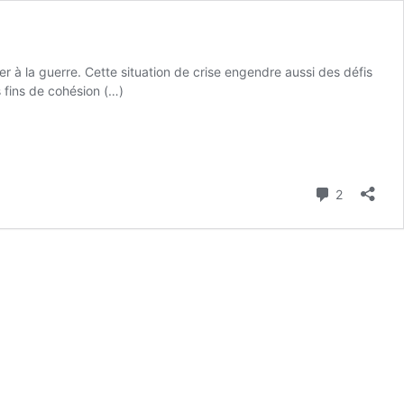
r à la guerre. Cette situation de crise engendre aussi des défis
s fins de cohésion (…)
Commenta
2