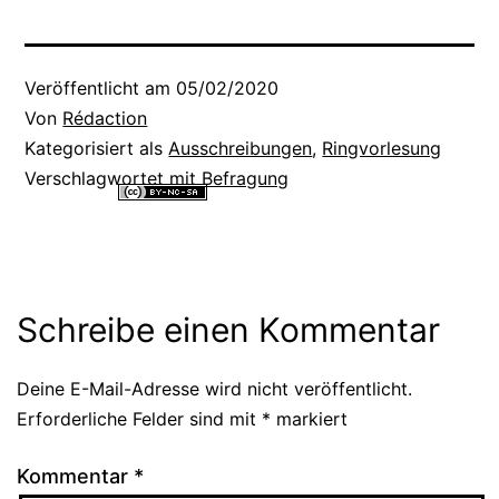
Veröffentlicht am
05/02/2020
Von
Rédaction
Kategorisiert als
Ausschreibungen
,
Ringvorlesung
Verschlagwortet mit
Befragung
Alle Inhalte dieser Website sind lizenziert unter einer
Creative
Commons Namensnennung - Nicht-kommerziell - Weitergabe unter
gleichen Bedingungen 4.0 International Lizenz
.
Schreibe einen Kommentar
Deine E-Mail-Adresse wird nicht veröffentlicht.
Alternative:
Erforderliche Felder sind mit
*
markiert
Kommentar
*