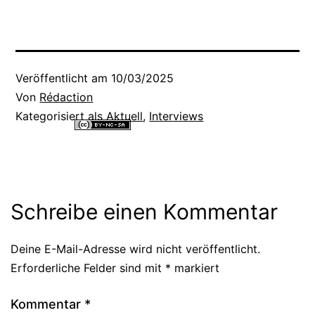
Veröffentlicht am
10/03/2025
Von
Rédaction
Kategorisiert als
Aktuell
,
Interviews
Alle Inhalte dieser Website sind lizenziert unter einer
Creative
Commons Namensnennung - Nicht-kommerziell - Weitergabe unter
gleichen Bedingungen 4.0 International Lizenz
.
Schreibe einen Kommentar
Deine E-Mail-Adresse wird nicht veröffentlicht.
Alternative:
Erforderliche Felder sind mit
*
markiert
Kommentar
*