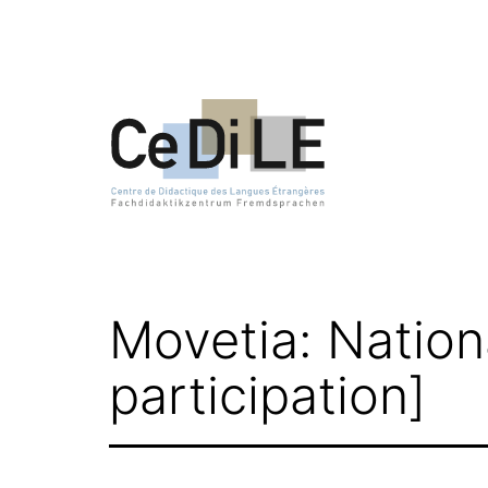
Zum
Inhalt
springen
CeDiLE
Movetia: Nation
participation]