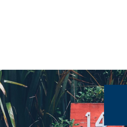
Alle Inhalte dieser Website sind lizenziert unter einer
Cr
Commons Namensnennung - Nicht-kommerziell - Weite
gleichen Bedingungen 4.0 International Lizenz
.