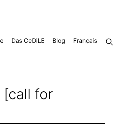
e
Das CeDiLE
Blog
Français
call for