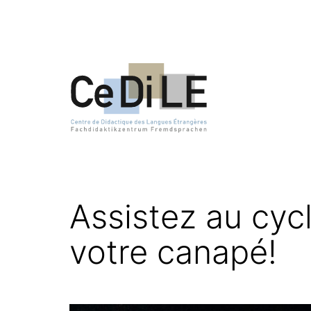
Aller
au
contenu
CeDiLE
Assistez au cy
votre canapé!