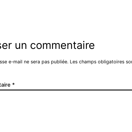
d’Utilisation
nternational
.
ser un commentaire
sse e-mail ne sera pas publiée.
Les champs obligatoires so
ve:
aire
*