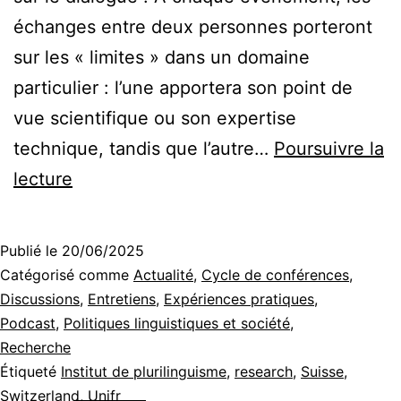
échanges entre deux personnes porteront
sur les « limites » dans un domaine
particulier : l’une apportera son point de
vue scientifique ou son expertise
technique, tandis que l’autre…
Poursuivre la
Limes
lecture
[‘li:mes]
–
Publié le
20/06/2025
Les
Catégorisé comme
Actualité
,
Cycle de conférences
,
limites
Discussions
,
Entretiens
,
Expériences pratiques
,
Podcast
,
Politiques linguistiques et société
,
et
Recherche
leur
Étiqueté
Institut de plurilinguisme
,
research
,
Suisse
,
dépassement
Switzerland
,
Unifr