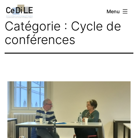
Aller
CeDiLE
Menu
au
Catégorie :
Cycle de
contenu
conférences