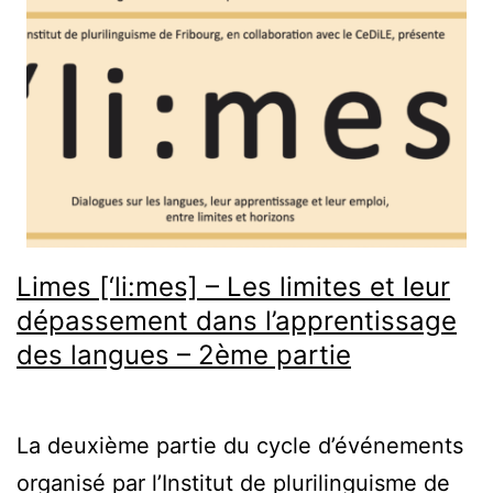
et
à
l’école:
un
entretien
entre
Maria
Limes [‘li:mes] – Les limites et leur
Luisa
dépassement dans l’apprentissage
Minelli
des langues – 2ème partie
&
Federico
Caprara
La deuxième partie du cycle d’événements
[Compte-
organisé par l’Institut de plurilinguisme de