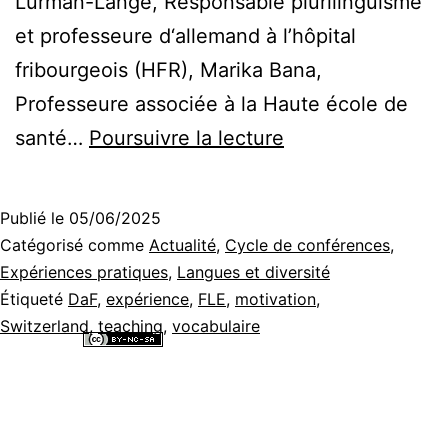
Lurman-Lange, Responsable plurilinguisme
et professeure d‘allemand à l’hôpital
fribourgeois (HFR), Marika Bana,
Professeure associée à la Haute école de
Ça
santé…
Poursuivre la lecture
passe
ou
Publié le
05/06/2025
ça
Catégorisé comme
Actualité
,
Cycle de conférences
,
casse
Expériences pratiques
,
Langues et diversité
Étiqueté
DaF
,
expérience
,
FLE
,
motivation
,
/
Switzerland
,
teaching
,
vocabulaire
Hals-
Tous les contenus de ce site internet sont mis à disposition selon les
und
termes de la
Licence Creative Commons Attribution - Pas d’Utilisation
Commerciale - Partage dans les Mêmes Conditions 4.0 International
.
Beinbruch :
Un