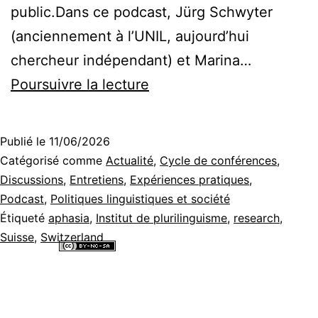
public.Dans ce podcast, Jürg Schwyter
(anciennement à l’UNIL, aujourd’hui
chercheur indépendant) et Marina…
Trouver
Poursuivre la lecture
ses
mots
Publié le
11/06/2026
–
Catégorisé comme
Actualité
,
Cycle de conférences
,
Retrouver
Discussions
,
Entretiens
,
Expériences pratiques
,
Podcast
,
Politiques linguistiques et société
les
Étiqueté
aphasia
,
Institut de plurilinguisme
,
research
,
langues
Suisse
,
Switzerland
après
Tous les contenus de ce site internet sont mis à disposition selon les
termes de la
Licence Creative Commons Attribution - Pas d’Utilisation
un
Commerciale - Partage dans les Mêmes Conditions 4.0 International
.
AVC