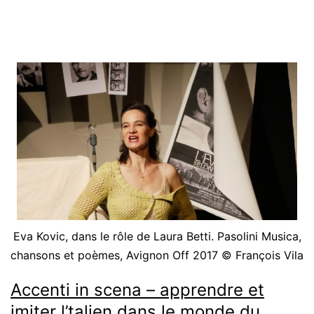
[podcast]
Eva Kovic, dans le rôle de Laura Betti. Pasolini Musica,
chansons et poèmes, Avignon Off 2017 © François Vila
Accenti in scena – apprendre et
imiter l’talien dans le monde du