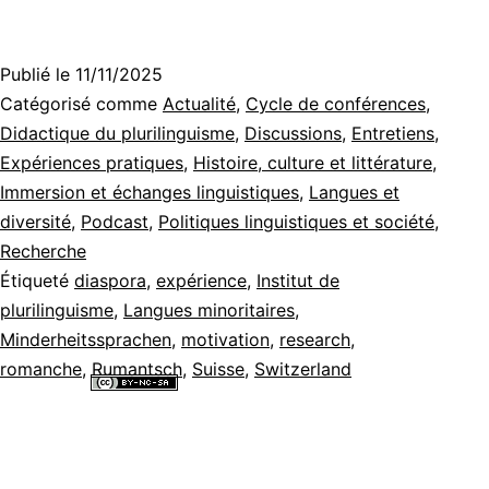
rom
en
Publié le
11/11/2025
Sui
Catégorisé comme
Actualité
,
Cycle de conférences
,
alé
Didactique du plurilinguisme
,
Discussions
,
Entretiens
,
Expériences pratiques
,
Histoire, culture et littérature
,
îlots
Immersion et échanges linguistiques
,
Langues et
et
diversité
,
Podcast
,
Politiques linguistiques et société
,
pas
Recherche
Étiqueté
diaspora
,
expérience
,
Institut de
[Pod
plurilinguisme
,
Langues minoritaires
,
Minderheitssprachen
,
motivation
,
research
,
romanche
,
Rumantsch
,
Suisse
,
Switzerland
Tous les contenus de ce site internet sont mis à disposition selon les
termes de la
Licence Creative Commons Attribution - Pas d’Utilisation
Commerciale - Partage dans les Mêmes Conditions 4.0 International
.