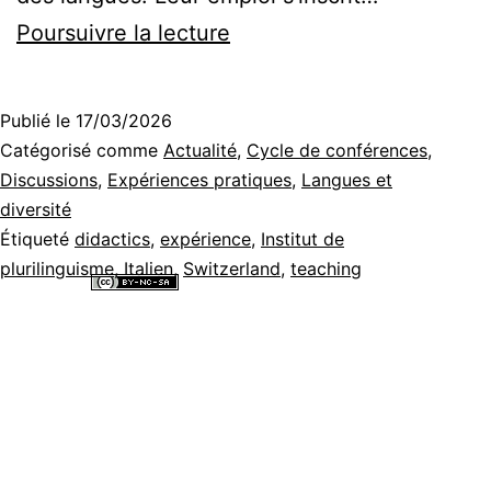
Accenti
Poursuivre la lecture
in
scena
Publié le
17/03/2026
–
Catégorisé comme
Actualité
,
Cycle de conférences
,
apprendre
Discussions
,
Expériences pratiques
,
Langues et
diversité
et
Étiqueté
didactics
,
expérience
,
Institut de
imiter
plurilinguisme
,
Italien
,
Switzerland
,
teaching
l’talien
Tous les contenus de ce site internet sont mis à disposition selon les
termes de la
Licence Creative Commons Attribution - Pas d’Utilisation
dans
Commerciale - Partage dans les Mêmes Conditions 4.0 International
.
le
monde
du
spectacle