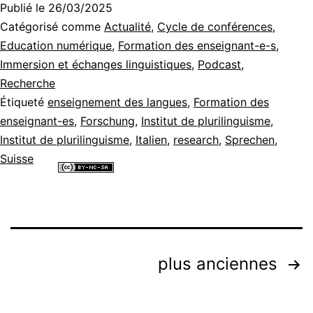
Publié le
26/03/2025
Plong
Catégorisé comme
Actualité
,
Cycle de conférences
,
dans
Education numérique
,
Formation des enseignant-e-s
,
Immersion et échanges linguistiques
,
Podcast
,
la
Recherche
langu
Étiqueté
enseignement des langues
,
Formation des
avec
enseignant-es
,
Forschung
,
Institut de plurilinguisme
,
Institut de plurilinguisme
,
Italien
,
research
,
Sprechen
des
,
Suisse
lunet
Tous les contenus de ce site internet sont mis à disposition selon les
de
termes de la
Licence Creative Commons Attribution - Pas d’Utilisation
Commerciale - Partage dans les Mêmes Conditions 4.0 International
.
réalit
virtue
Pagination
[DE,
plus anciennes
I],
des
[podc