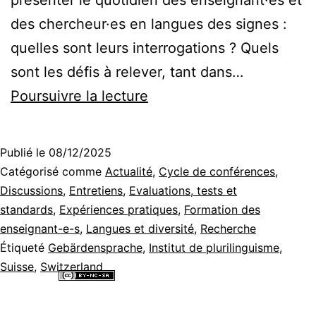
des chercheur·es en langues des signes :
quelles sont leurs interrogations ? Quels
sont les défis à relever, tant dans…
Évaluer
Poursuivre la lecture
la
compétence
Publié le
08/12/2025
linguistique
Catégorisé comme
Actualité
,
Cycle de conférences
,
en
Discussions
,
Entretiens
,
Evaluations, tests et
standards
,
Expériences pratiques
,
Formation des
langue
enseignant-e-s
,
Langues et diversité
,
Recherche
des
Étiqueté
Gebärdensprache
,
Institut de plurilinguisme
,
signes
Suisse
,
Switzerland
[Vidéo,
Tous les contenus de ce site internet sont mis à disposition selon les
termes de la
Licence Creative Commons Attribution - Pas d’Utilisation
DE]
Commerciale - Partage dans les Mêmes Conditions 4.0 International
.