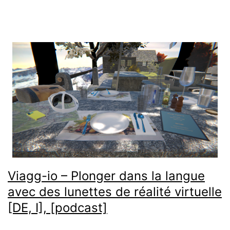
jeu
sérieux
pour
soutenir
avec
humour
l’apprentissage
des
langues
en
Viagg-io – Plonger dans la langue
milieu
avec des lunettes de réalité virtuelle
[DE, I], [podcast]
hospitalier
[Compte-