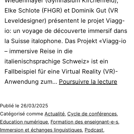
Wiedenmayer (Gymnasium Kirchenfeld),
Elke Schlote (FHGR) et Dominik Gut (VR
Leveldesigner) présentent le projet Viagg-
io: un voyage de découverte immersif dans
la Suisse italophone. Das Projekt «Viagg-io
– immersive Reise in die
italienischsprachige Schweiz» ist ein
Fallbeispiel für eine Virtual Reality (VR)-
Viagg
Anwendung zum…
Poursuivre la lecture
io
–
Publié le
26/03/2025
Plong
Catégorisé comme
Actualité
,
Cycle de conférences
,
dans
Education numérique
,
Formation des enseignant-e-s
,
Immersion et échanges linguistiques
,
Podcast
,
la