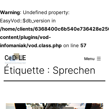
Warning
: Undefined property:
EasyVod::$db_version in
/home/clients/6368400c6b540e736428e2
content/plugins/vod-
infomaniak/vod.class.php
on line
57
Aller
CeDiLE
Menu
au
Étiquette :
Sprechen
contenu