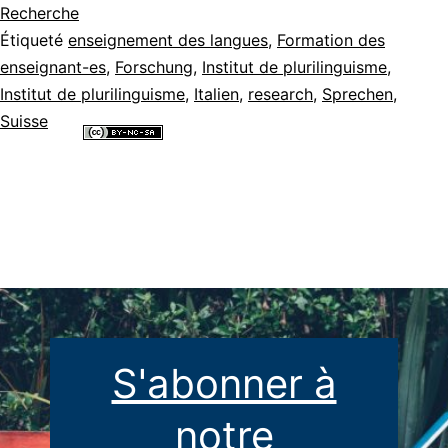
Recherche
langu
Étiqueté
enseignement des langues
,
Formation des
avec
enseignant-es
,
Forschung
,
Institut de plurilinguisme
,
Institut de plurilinguisme
,
Italien
,
research
,
Sprechen
des
,
Suisse
lunet
Tous les contenus de ce site internet sont mis à disposition selon les
de
termes de la
Licence Creative Commons Attribution - Pas d’Utilisation
Commerciale - Partage dans les Mêmes Conditions 4.0 International
.
réalit
virtue
[DE,
I],
[podc
S'abonner à
notre