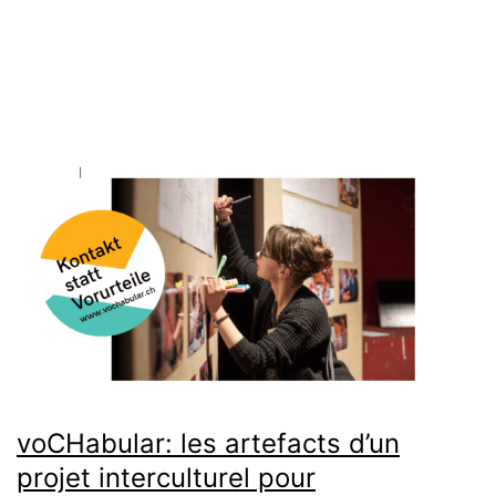
le
congrès
de
mai
2025
à
Davos
[Compte
rendu]
voCHabular: les artefacts d’un
projet interculturel pour