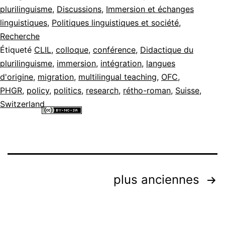
plurilinguisme
,
Discussions
,
Immersion et échanges
linguistiques
,
Politiques linguistiques et société
,
Recherche
Étiqueté
CLIL
,
colloque
,
conférence
,
Didactique du
plurilinguisme
,
immersion
,
intégration
,
langues
d'origine
,
migration
,
multilingual teaching
,
OFC
,
PHGR
,
policy
,
politics
,
research
,
rétho-roman
,
Suisse
,
Switzerland
Tous les contenus de ce site internet sont mis à disposition selon les
termes de la
Licence Creative Commons Attribution - Pas d’Utilisation
Commerciale - Partage dans les Mêmes Conditions 4.0 International
.
Pagination
plus anciennes
des