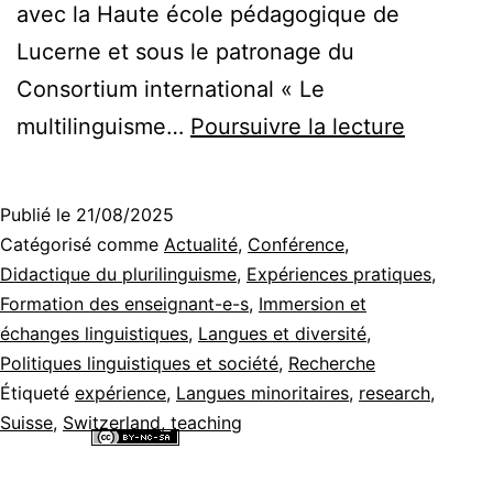
avec la Haute école pédagogique de
Lucerne et sous le patronage du
Consortium international « Le
Plurilin
multilinguisme…
Poursuivre la lecture
et
minorité
Publié le
21/08/2025
linguist
Catégorisé comme
Actualité
,
Conférence
,
dans
Didactique du plurilinguisme
,
Expériences pratiques
,
Formation des enseignant-e-s
,
Immersion et
un
échanges linguistiques
,
Langues et diversité
,
context
Politiques linguistiques et société
,
Recherche
global :
Étiqueté
expérience
,
Langues minoritaires
,
research
,
Suisse
,
Switzerland
,
teaching
retour
Tous les contenus de ce site internet sont mis à disposition selon les
sur
termes de la
Licence Creative Commons Attribution - Pas d’Utilisation
Commerciale - Partage dans les Mêmes Conditions 4.0 International
.