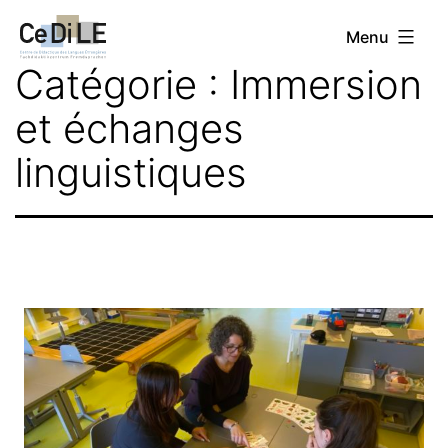
Aller
CeDiLE
Menu
au
Catégorie :
Immersion
contenu
et échanges
linguistiques