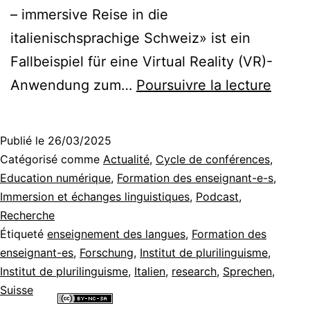
– immersive Reise in die
italienischsprachige Schweiz» ist ein
Fallbeispiel für eine Virtual Reality (VR)-
Viagg
Anwendung zum…
Poursuivre la lecture
io
–
Publié le
26/03/2025
Plong
Catégorisé comme
Actualité
,
Cycle de conférences
,
dans
Education numérique
,
Formation des enseignant-e-s
,
Immersion et échanges linguistiques
,
Podcast
,
la
Recherche
langu
Étiqueté
enseignement des langues
,
Formation des
avec
enseignant-es
,
Forschung
,
Institut de plurilinguisme
,
Institut de plurilinguisme
,
Italien
,
research
,
Sprechen
des
,
Suisse
lunet
Tous les contenus de ce site internet sont mis à disposition selon les