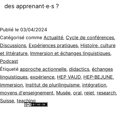
des apprenant·e·s ?
Publié le
03/04/2024
Catégorisé comme
Actualité
,
Cycle de conférences
,
Discussions
,
Expériences pratiques
,
Histoire, culture
et littérature
,
Immersion et échanges linguistiques
,
Podcast
Étiqueté
approche actionnelle
,
didactics
,
échanges
linguistiques
,
expérience
,
HEP VAUD
,
HEP-BEJUNE
,
immersion
,
Institut de plurilinguisme
,
intégration
,
moyens d'enseignement
,
Musée
,
oral
,
rejet
,
research
,
Suisse
,
teaching
Tous les contenus de ce site internet sont mis à disposition selon les
termes de la
Licence Creative Commons Attribution - Pas d’Utilisation
Commerciale - Partage dans les Mêmes Conditions 4.0 International
.