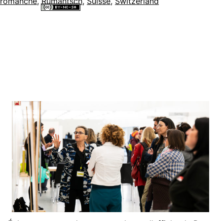
romanche
,
Rumantsch
,
Suisse
,
Switzerland
Tous les contenus de ce site internet sont mis à disposition selon les
termes de la
Licence Creative Commons Attribution - Pas d’Utilisation
Commerciale - Partage dans les Mêmes Conditions 4.0 International
.