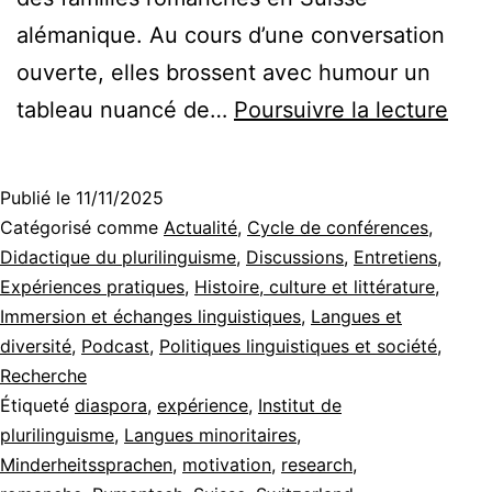
alémanique. Au cours d’une conversation
ouverte, elles brossent avec humour un
Le
tableau nuancé de…
Poursuivre la lecture
rom
en
Publié le
11/11/2025
Sui
Catégorisé comme
Actualité
,
Cycle de conférences
,
alé
Didactique du plurilinguisme
,
Discussions
,
Entretiens
,
Expériences pratiques
,
Histoire, culture et littérature
,
îlots
Immersion et échanges linguistiques
,
Langues et
et
diversité
,
Podcast
,
Politiques linguistiques et société
,
pas
Recherche
Étiqueté
diaspora
,
expérience
,
Institut de
[Pod
plurilinguisme
,
Langues minoritaires
,
Minderheitssprachen
,
motivation
,
research
,