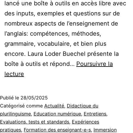
lancé une boîte à outils en accès libre avec
des inputs, exemples et questions sur de
nombreux aspects de l’enseignement de
l’anglais: compétences, méthodes,
grammaire, vocabulaire, et bien plus
encore. Laura Loder Buechel présente la
boîte à outils et répond…
Poursuivre la
Teaching
lecture
English
Toolbox:
Publié le
28/05/2025
What?
Catégorisé comme
Actualité
,
Didactique du
Where?
plurilinguisme
,
Education numérique
,
Entretiens
,
Evaluations, tests et standards
,
Expériences
How?
pratiques
,
Formation des enseignant-e-s
,
Immersion