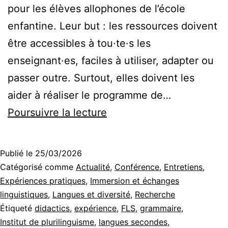
pour les élèves allophones de l’école
enfantine. Leur but : les ressources doivent
être accessibles à tou·te·s les
enseignant·es, faciles à utiliser, adapter ou
passer outre. Surtout, elles doivent les
aider à réaliser le programme de…
Des
Poursuivre la lecture
ressources
pour
Publié le
25/03/2026
les
Catégorisé comme
Actualité
,
Conférence
,
Entretiens
,
élèves
Expériences pratiques
,
Immersion et échanges
linguistiques
,
Langues et diversité
,
Recherche
allophones
Étiqueté
didactics
,
expérience
,
FLS
,
grammaire
,
I :
Institut de plurilinguisme
,
langues secondes
,