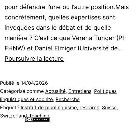
pour défendre l’une ou l’autre position.Mais
concrètement, quelles expertises sont
invoquées dans le débat et de quelle
manière ? C’est ce que Verena Tunger (PH
FHNW) et Daniel Elmiger (Université de…
« Les
Poursuivre la lecture
études
montrent
Publié le
14/04/2026
que
Catégorisé comme
Actualité
,
Entretiens
,
Politiques
… »
linguistiques et société
,
Recherche
Étiqueté
Institut de plurilinguisme
,
research
,
Suisse
,
–
Switzerland
,
teaching
Entretien
Tous les contenus de ce site internet sont mis à disposition selon les
avec
termes de la
Licence Creative Commons Attribution - Pas d’Utilisation
Commerciale - Partage dans les Mêmes Conditions 4.0 International
.