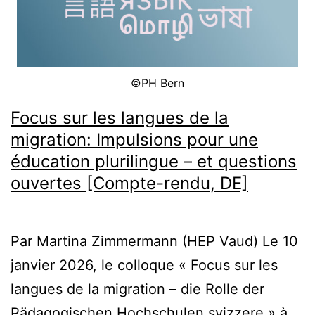
du
primaire?
Entretien
©PH Bern
avec
Sara
Focus sur les langues de la
Winzeler
migration: Impulsions pour une
[Interview,
éducation plurilingue – et questions
ouvertes [Compte-rendu, DE]
DE]
Par Martina Zimmermann (HEP Vaud) Le 10
janvier 2026, le colloque « Focus sur les
langues de la migration – die Rolle der
Pädagogischen Hochschulen svizzere » à