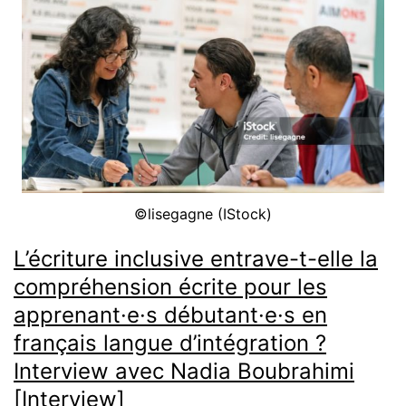
1/26
[Interview,
FR
&
DE]
©lisegagne (IStock)
L’écriture inclusive entrave-t-elle la
compréhension écrite pour les
apprenant·e·s débutant·e·s en
français langue d’intégration ?
Interview avec Nadia Boubrahimi
[Interview]