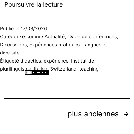
Accenti
Poursuivre la lecture
in
scena
Publié le
17/03/2026
–
Catégorisé comme
Actualité
,
Cycle de conférences
,
apprendre
Discussions
,
Expériences pratiques
,
Langues et
diversité
et
Étiqueté
didactics
,
expérience
,
Institut de
imiter
plurilinguisme
,
Italien
,
Switzerland
,
teaching
l’talien
Tous les contenus de ce site internet sont mis à disposition selon les
termes de la
Licence Creative Commons Attribution - Pas d’Utilisation
dans
Commerciale - Partage dans les Mêmes Conditions 4.0 International
.
le
monde
Pagination
plus anciennes
du
des
spectacle