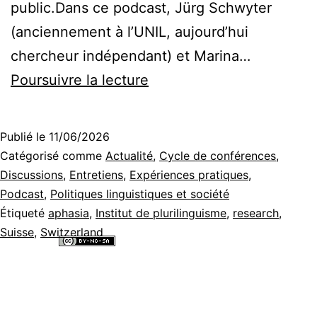
public.Dans ce podcast, Jürg Schwyter
(anciennement à l’UNIL, aujourd’hui
chercheur indépendant) et Marina…
Trouver
Poursuivre la lecture
ses
mots
Publié le
11/06/2026
–
Catégorisé comme
Actualité
,
Cycle de conférences
,
Retrouver
Discussions
,
Entretiens
,
Expériences pratiques
,
Podcast
,
Politiques linguistiques et société
les
Étiqueté
aphasia
,
Institut de plurilinguisme
,
research
,
langues
Suisse
,
Switzerland
après
Tous les contenus de ce site internet sont mis à disposition selon les
termes de la
Licence Creative Commons Attribution - Pas d’Utilisation
un
Commerciale - Partage dans les Mêmes Conditions 4.0 International
.
AVC