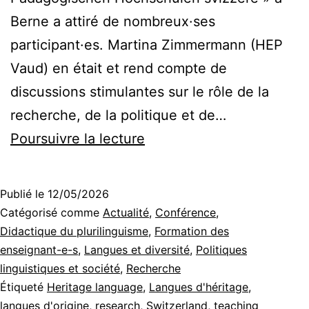
Berne a attiré de nombreux·ses
participant·es. Martina Zimmermann (HEP
Vaud) en était et rend compte de
discussions stimulantes sur le rôle de la
recherche, de la politique et de…
Focus
Poursuivre la lecture
sur
les
Publié le
12/05/2026
langues
Catégorisé comme
Actualité
,
Conférence
,
de
Didactique du plurilinguisme
,
Formation des
enseignant-e-s
,
Langues et diversité
,
Politiques
la
linguistiques et société
,
Recherche
migration:
Étiqueté
Heritage language
,
Langues d'héritage
,
Impulsions
langues d'origine
,
research
,
Switzerland
,
teaching