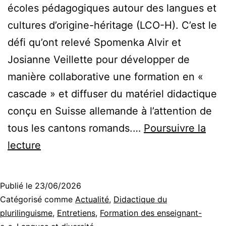
écoles pédagogiques autour des langues et
cultures d’origine-héritage (LCO-H). C’est le
défi qu’ont relevé Spomenka Alvir et
Josianne Veillette pour développer de
manière collaborative une formation en «
cascade » et diffuser du matériel didactique
conçu en Suisse allemande à l’attention de
tous les cantons romands.…
Poursuivre la
Formation
lecture
romande
à
Publié le
23/06/2026
l’enseignement
Catégorisé comme
Actualité
,
Didactique du
des
plurilinguisme
,
Entretiens
,
Formation des enseignant-