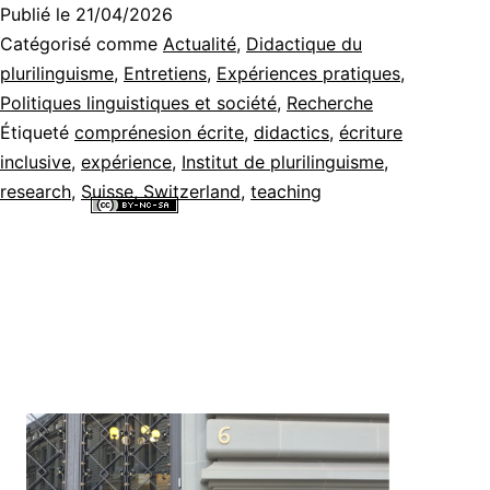
Publié le
21/04/2026
t-
Catégorisé comme
Actualité
,
Didactique du
elle
plurilinguisme
,
Entretiens
,
Expériences pratiques
,
Politiques linguistiques et société
,
Recherche
la
Étiqueté
comprénesion écrite
,
didactics
,
écriture
compréhension
inclusive
,
expérience
,
Institut de plurilinguisme
,
écrite
research
,
Suisse
,
Switzerland
,
teaching
pour
Tous les contenus de ce site internet sont mis à disposition selon les
termes de la
Licence Creative Commons Attribution - Pas d’Utilisation
les
Commerciale - Partage dans les Mêmes Conditions 4.0 International
.
apprenant·e·s
débutant·e·s
en
français
langue
d’intégration