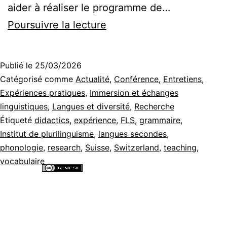
aider à réaliser le programme de…
Des
Poursuivre la lecture
ressources
pour
Publié le
25/03/2026
les
Catégorisé comme
Actualité
,
Conférence
,
Entretiens
,
élèves
Expériences pratiques
,
Immersion et échanges
linguistiques
,
Langues et diversité
,
Recherche
allophones
Étiqueté
didactics
,
expérience
,
FLS
,
grammaire
,
I :
Institut de plurilinguisme
,
langues secondes
,
comprendre
phonologie
,
research
,
Suisse
,
Switzerland
,
teaching
,
vocabulaire
les
Tous les contenus de ce site internet sont mis à disposition selon les
besoins
termes de la
Licence Creative Commons Attribution - Pas d’Utilisation
Commerciale - Partage dans les Mêmes Conditions 4.0 International
.
et
y