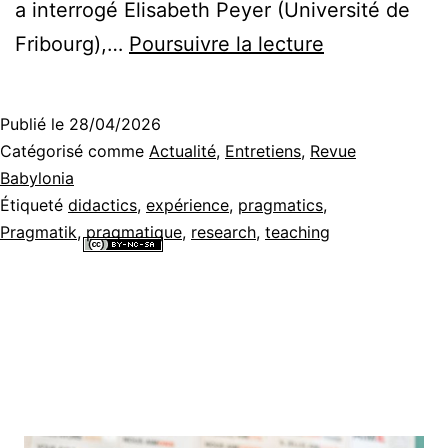
a interrogé Elisabeth Peyer (Université de
Apprendre
Fribourg),…
Poursuivre la lecture
la
pragmatique
Publié le
28/04/2026
en
Catégorisé comme
Actualité
,
Entretiens
,
Revue
langues
Babylonia
Étiqueté
didactics
,
expérience
,
pragmatics
,
étrangères
Pragmatik
,
pragmatique
,
research
,
teaching
et
Tous les contenus de ce site internet sont mis à disposition selon les
secondes
termes de la
Licence Creative Commons Attribution - Pas d’Utilisation
Commerciale - Partage dans les Mêmes Conditions 4.0 International
.
–
Aperçu
de
Babylonia