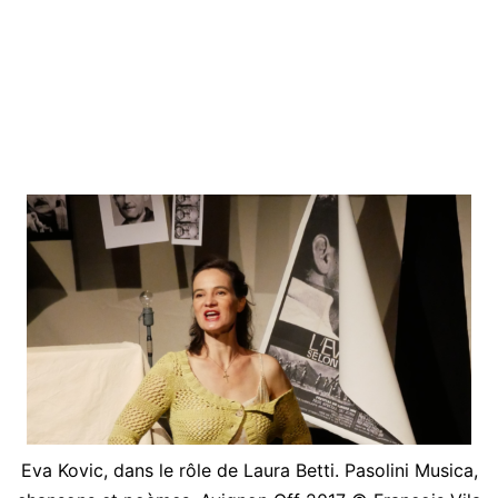
besoins
termes de la
Licence Creative Commons Attribution - Pas d’Utilisation
Commerciale - Partage dans les Mêmes Conditions 4.0 International
.
et
y
répondre
Eva Kovic, dans le rôle de Laura Betti. Pasolini Musica,