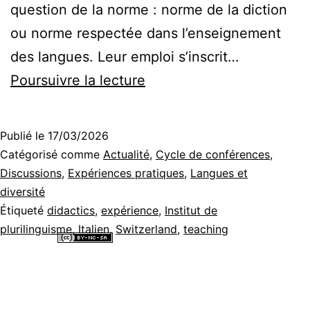
question de la norme : norme de la diction
ou norme respectée dans l’enseignement
des langues. Leur emploi s’inscrit…
Accenti
Poursuivre la lecture
in
scena
Publié le
17/03/2026
–
Catégorisé comme
Actualité
,
Cycle de conférences
,
apprendre
Discussions
,
Expériences pratiques
,
Langues et
diversité
et
Étiqueté
didactics
,
expérience
,
Institut de
imiter
plurilinguisme
,
Italien
,
Switzerland
,
teaching
l’talien
Tous les contenus de ce site internet sont mis à disposition selon les
termes de la
Licence Creative Commons Attribution - Pas d’Utilisation
dans
Commerciale - Partage dans les Mêmes Conditions 4.0 International
.
le