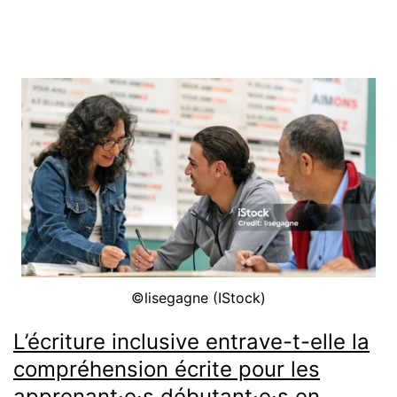
anglais
sur
les
compétenc
écrites
des
élèves
du
primaire?
Entretien
©lisegagne (IStock)
avec
Sara
L’écriture inclusive entrave-t-elle la
Winzeler
compréhension écrite pour les
[Interview,
apprenant·e·s débutant·e·s en