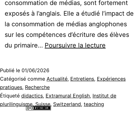
consommation de médias, sont fortement
exposés à l’anglais. Elle a étudié l’impact de
la consommation de médias anglophones
sur les compétences d’écriture des élèves
Quel
du primaire…
Poursuivre la lecture
est
l’effet
Publié le
01/06/2026
de
Catégorisé comme
Actualité
,
Entretiens
,
Expériences
la
pratiques
,
Recherche
Étiqueté
didactics
,
Extramural English
,
Institut de
consommat
plurilinguisme
,
Suisse
,
Switzerland
,
teaching
de
Tous les contenus de ce site internet sont mis à disposition selon les
médias
termes de la
Licence Creative Commons Attribution - Pas d’Utilisation
Commerciale - Partage dans les Mêmes Conditions 4.0 International
.
en