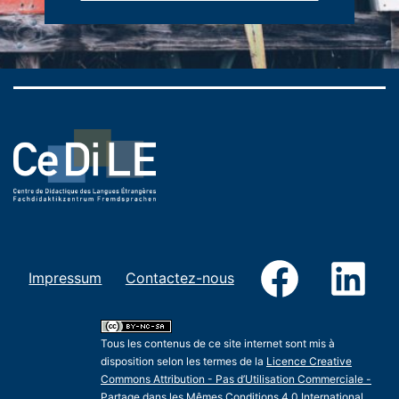
Facebook
Link
Impressum
Contactez-nous
Tous les contenus de ce site internet sont mis à
disposition selon les termes de la
Licence Creative
Commons Attribution - Pas d’Utilisation Commerciale -
Partage dans les Mêmes Conditions 4.0 International
.