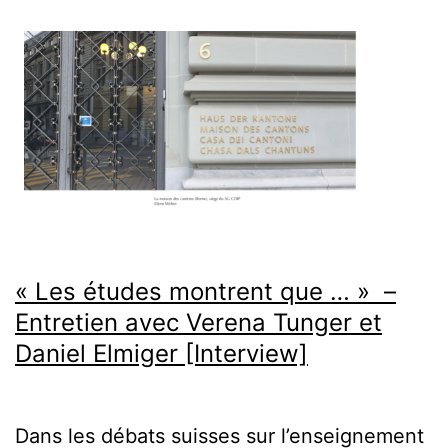
français
langue
d’intégration
?
Interview
avec
Nadia
Boubrahimi
« Les études montrent que … » –
[Interview]
Entretien avec Verena Tunger et
Daniel Elmiger [Interview]
Dans les débats suisses sur l’enseignement