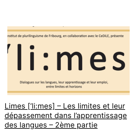
monde
du
spectacle
et
à
l’école:
un
entretien
entre
Maria
Limes [‘li:mes] – Les limites et leur
Luisa
dépassement dans l’apprentissage
Minelli
des langues – 2ème partie
&