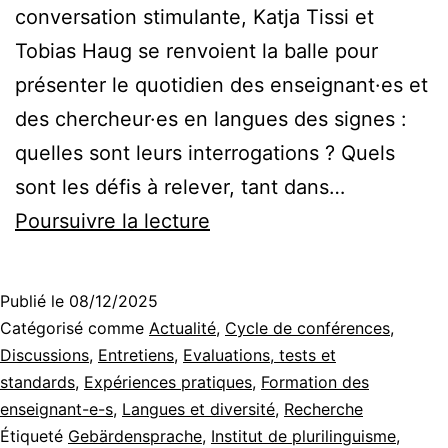
conversation stimulante, Katja Tissi et
Tobias Haug se renvoient la balle pour
présenter le quotidien des enseignant·es et
des chercheur·es en langues des signes :
quelles sont leurs interrogations ? Quels
sont les défis à relever, tant dans…
Évaluer
Poursuivre la lecture
la
compétence
Publié le
08/12/2025
linguistique
Catégorisé comme
Actualité
,
Cycle de conférences
,
en
Discussions
,
Entretiens
,
Evaluations, tests et
standards
,
Expériences pratiques
,
Formation des
langue
enseignant-e-s
,
Langues et diversité
,
Recherche
des
Étiqueté
Gebärdensprache
,
Institut de plurilinguisme
,