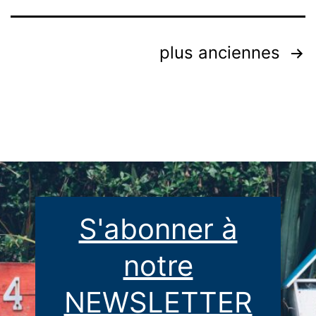
Rencontre
avec
Pagination
plus anciennes
Alice
des
Burrows
&
publications
Zorana
Sokolovska
[Interview]
S'abonner à
notre
NEWSLETTER