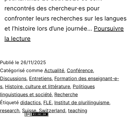
rencontrés des chercheur·es pour
confronter leurs recherches sur les langues
et l’histoire lors d’une journée…
Poursuivre
Quoi
la lecture
de
neuf
Publié le
26/11/2025
dans
Catégorisé comme
Actualité
,
Conférence
,
l’histoire
Discussions
,
Entretiens
,
Formation des enseignant-e-
s
,
Histoire, culture et littérature
,
Politiques
des
linguistiques et société
,
Recherche
didactiques
Étiqueté
didactics
,
FLE
,
Institut de plurilinguisme
,
des
research
,
Suisse
,
Switzerland
,
teaching
langues
Tous les contenus de ce site internet sont mis à disposition selon les
termes de la
Licence Creative Commons Attribution - Pas d’Utilisation
étrangères?
Commerciale - Partage dans les Mêmes Conditions 4.0 International
.