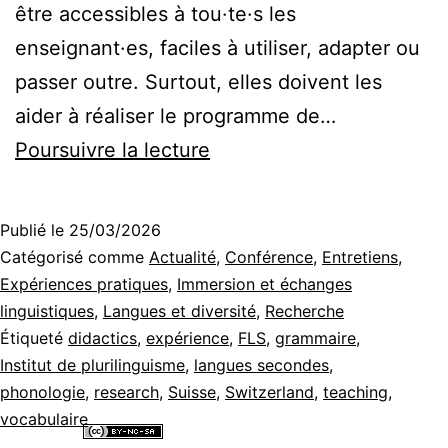
être accessibles à tou·te·s les
enseignant·es, faciles à utiliser, adapter ou
passer outre. Surtout, elles doivent les
aider à réaliser le programme de…
Des
Poursuivre la lecture
ressources
pour
Publié le
25/03/2026
les
Catégorisé comme
Actualité
,
Conférence
,
Entretiens
,
élèves
Expériences pratiques
,
Immersion et échanges
linguistiques
,
Langues et diversité
,
Recherche
allophones
Étiqueté
didactics
,
expérience
,
FLS
,
grammaire
,
I :
Institut de plurilinguisme
,
langues secondes
,
comprendre
phonologie
,
research
,
Suisse
,
Switzerland
,
teaching
,
vocabulaire
les
Tous les contenus de ce site internet sont mis à disposition selon les