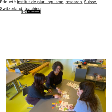
Étiqueté
Institut de plurilinguisme
,
research
,
Suisse
,
–
Switzerland
,
teaching
Entretien
Tous les contenus de ce site internet sont mis à disposition selon les
avec
termes de la
Licence Creative Commons Attribution - Pas d’Utilisation
Commerciale - Partage dans les Mêmes Conditions 4.0 International
.
Verena
Tunger
et
Daniel
Elmiger
[Interview]