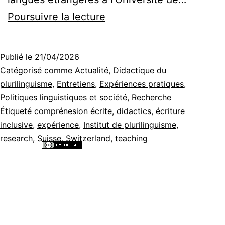
L’écriture
Poursuivre la lecture
inclusive
entrave-
Publié le
21/04/2026
t-
Catégorisé comme
Actualité
,
Didactique du
elle
plurilinguisme
,
Entretiens
,
Expériences pratiques
,
Politiques linguistiques et société
,
Recherche
la
Étiqueté
comprénesion écrite
,
didactics
,
écriture
compréhension
inclusive
,
expérience
,
Institut de plurilinguisme
,
écrite
research
,
Suisse
,
Switzerland
,
teaching
pour
Tous les contenus de ce site internet sont mis à disposition selon les
termes de la
Licence Creative Commons Attribution - Pas d’Utilisation
les
Commerciale - Partage dans les Mêmes Conditions 4.0 International
.
apprenant·e·s
débutant·e·s
en