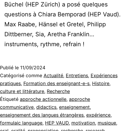
Büchel (HEP Zürich) a posé quelques
questions à Chiara Bemporad (HEP Vaud).
Max Raabe, Hänsel et Gretel, Philipp
Dittberner, Sia, Aretha Franklin…
instruments, rythme, refrain !
Publié le
11/09/2024
Catégorisé comme
Actualité
,
Entretiens
,
Expériences
pratiques
,
Formation des enseignant-e-s
,
Histoire,
culture et littérature
,
Recherche
Étiqueté
approche actionnelle
,
approche
communicative
,
didactics
,
enseignement
,
enseignement des langues étrangères
,
expérience
,
formulaic language
,
HEP VAUD
,
motivation
,
musique
,
oral
,
oralité
,
prononciation
,
recherche
,
research
,