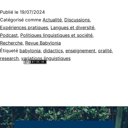
Publié le
19/07/2024
Catégorisé comme
Actualité
,
Discussions
,
Expériences pratiques
,
Langues et diversité
,
Podcast
,
Politiques linguistiques et société
,
Recherche
,
Revue Babylonia
Étiqueté
babylonia
,
didactics
,
enseignement
,
oralité
,
research
,
variations linguistiques
Tous les contenus de ce site internet sont mis à disposition selon les
termes de la
Licence Creative Commons Attribution - Pas d’Utilisation
Commerciale - Partage dans les Mêmes Conditions 4.0 International
.