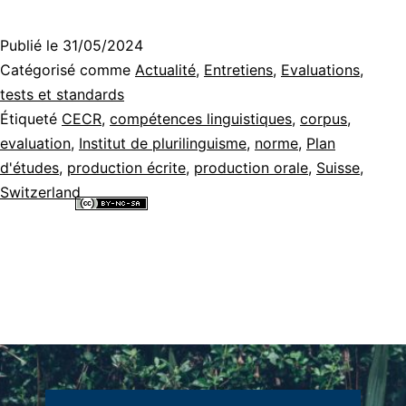
Publié le
31/05/2024
Catégorisé comme
Actualité
,
Entretiens
,
Evaluations,
tests et standards
Étiqueté
CECR
,
compétences linguistiques
,
corpus
,
evaluation
,
Institut de plurilinguisme
,
norme
,
Plan
d'études
,
production écrite
,
production orale
,
Suisse
,
Switzerland
Tous les contenus de ce site internet sont mis à disposition selon les
termes de la
Licence Creative Commons Attribution - Pas d’Utilisation
Commerciale - Partage dans les Mêmes Conditions 4.0 International
.