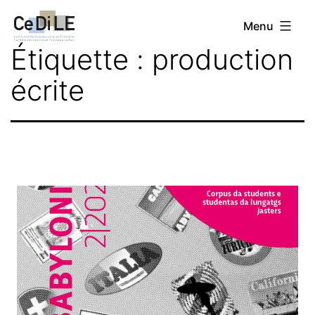
Aller
CeDiLE
Menu
au
Étiquette :
production
contenu
écrite