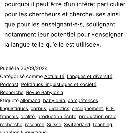
pourquoi il peut être d’un intérêt particulier
pour les chercheurs et chercheuses ainsi
que pour les enseignant·e·s, soulignant
notamment leur potentiel pour «enseigner
la langue telle qu’elle est utilisée».
Publié le
26/09/2024
Catégorisé comme
Actualité
,
Langues et diversité
,
Podcast
,
Politiques linguistiques et société
,
Recherche
,
Revue Babylonia
Étiqueté
allemand
,
babylonia
,
compétences
linguistiques
,
corpus
,
didactics
,
enseignement
,
FLE
,
français
,
oralité
,
production écrite
,
production orale
,
recherche
,
research
,
Suisse
,
Switzerland
,
teaching
,
variation linguistique