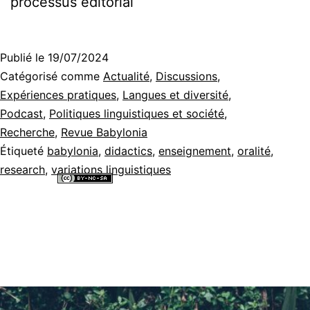
processus éditorial
Publié le
19/07/2024
Catégorisé comme
Actualité
,
Discussions
,
Expériences pratiques
,
Langues et diversité
,
Podcast
,
Politiques linguistiques et société
,
Recherche
,
Revue Babylonia
Étiqueté
babylonia
,
didactics
,
enseignement
,
oralité
,
research
,
variations linguistiques
Tous les contenus de ce site internet sont mis à disposition selon les
termes de la
Licence Creative Commons Attribution - Pas d’Utilisation
Commerciale - Partage dans les Mêmes Conditions 4.0 International
.