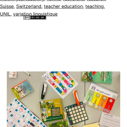
Suisse
,
Switzerland
,
teacher education
,
teaching
,
UNIL
,
variation linguistique
Tous les contenus de ce site internet sont mis à disposition selon les
termes de la
Licence Creative Commons Attribution - Pas d’Utilisation
Commerciale - Partage dans les Mêmes Conditions 4.0 International
.