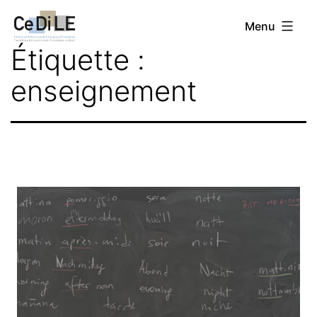
Aller
CeDiLE
Menu
au
Étiquette :
contenu
enseignement