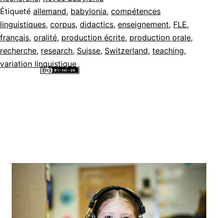
Étiqueté
allemand
,
babylonia
,
compétences
linguistiques
,
corpus
,
didactics
,
enseignement
,
FLE
,
français
,
oralité
,
production écrite
,
production orale
,
recherche
,
research
,
Suisse
,
Switzerland
,
teaching
,
variation linguistique
Tous les contenus de ce site internet sont mis à disposition selon les
termes de la
Licence Creative Commons Attribution - Pas d’Utilisation
Commerciale - Partage dans les Mêmes Conditions 4.0 International
.