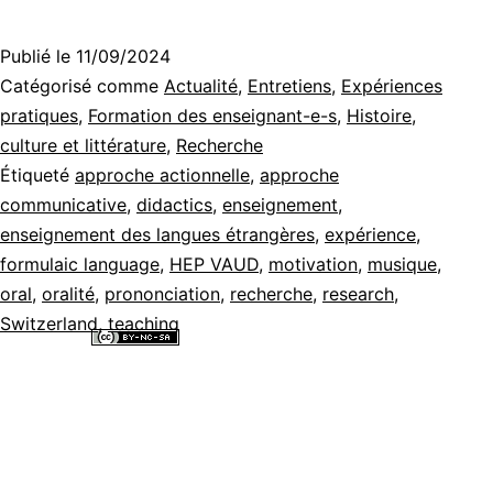
Publié le
11/09/2024
Catégorisé comme
Actualité
,
Entretiens
,
Expériences
pratiques
,
Formation des enseignant-e-s
,
Histoire,
culture et littérature
,
Recherche
Étiqueté
approche actionnelle
,
approche
communicative
,
didactics
,
enseignement
,
enseignement des langues étrangères
,
expérience
,
formulaic language
,
HEP VAUD
,
motivation
,
musique
,
oral
,
oralité
,
prononciation
,
recherche
,
research
,
Switzerland
,
teaching
Tous les contenus de ce site internet sont mis à disposition selon les
termes de la
Licence Creative Commons Attribution - Pas d’Utilisation
Commerciale - Partage dans les Mêmes Conditions 4.0 International
.