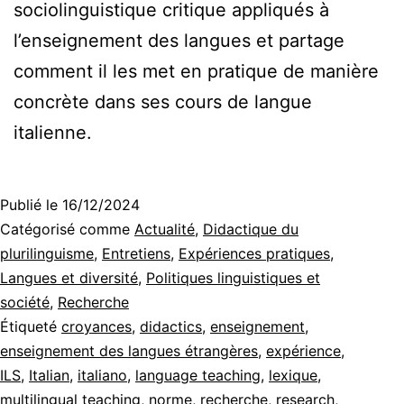
sociolinguistique critique appliqués à
l’enseignement des langues et partage
comment il les met en pratique de manière
concrète dans ses cours de langue
italienne.
Publié le
16/12/2024
Catégorisé comme
Actualité
,
Didactique du
plurilinguisme
,
Entretiens
,
Expériences pratiques
,
Langues et diversité
,
Politiques linguistiques et
société
,
Recherche
Étiqueté
croyances
,
didactics
,
enseignement
,
enseignement des langues étrangères
,
expérience
,
ILS
,
Italian
,
italiano
,
language teaching
,
lexique
,
multilingual teaching
,
norme
,
recherche
,
research
,