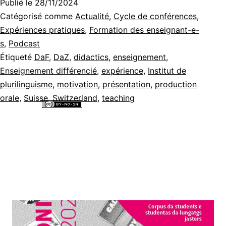
Publié le
28/11/2024
Catégorisé comme
Actualité
,
Cycle de conférences
,
Expériences pratiques
,
Formation des enseignant-e-
s
,
Podcast
Étiqueté
DaF
,
DaZ
,
didactics
,
enseignement
,
Enseignement différencié
,
expérience
,
Institut de
plurilinguisme
,
motivation
,
présentation
,
production
orale
,
Suisse
,
Switzerland
,
teaching
Tous les contenus de ce site internet sont mis à disposition selon les
termes de la
Licence Creative Commons Attribution - Pas d’Utilisation
Commerciale - Partage dans les Mêmes Conditions 4.0 International
.