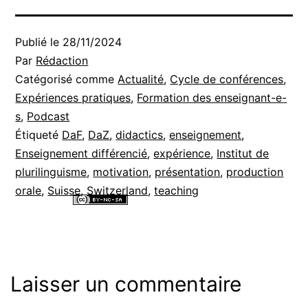
Publié le
28/11/2024
Par
Rédaction
Catégorisé comme
Actualité
,
Cycle de conférences
,
Expériences pratiques
,
Formation des enseignant-e-
s
,
Podcast
Étiqueté
DaF
,
DaZ
,
didactics
,
enseignement
,
Enseignement différencié
,
expérience
,
Institut de
plurilinguisme
,
motivation
,
présentation
,
production
orale
,
Suisse
,
Switzerland
,
teaching
Tous les contenus de ce site internet sont mis à disposition selon les
termes de la
Licence Creative Commons Attribution - Pas d’Utilisation
Commerciale - Partage dans les Mêmes Conditions 4.0 International
.
Laisser un commentaire