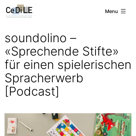
Aller
CeDiLE
Menu
au
contenu
soundolino –
«Sprechende Stifte»
für einen spielerischen
Spracherwerb
[Podcast]