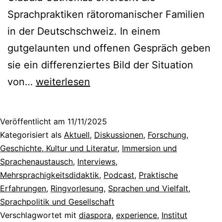
Sprachpraktiken rätoromanischer Familien
in der Deutschschweiz. In einem
gutgelaunten und offenen Gespräch geben
sie ein differenziertes Bild der Situation
Rätoromanisch
von…
weiterlesen
in
der
Veröffentlicht am
11/11/2025
Deutschschweiz:
Kategorisiert als
Aktuell
,
Diskussionen
,
Forschung
,
Von
Geschichte, Kultur und Literatur
,
Immersion und
Sprachenaustausch
,
Interviews
,
Inseln
Mehrsprachigkeitsdidaktik
,
Podcast
,
Praktische
und
Erfahrungen
,
Ringvorlesung
,
Sprachen und Vielfalt
,
Übergängen
Sprachpolitik und Gesellschaft
Verschlagwortet mit
[Podcast]
diaspora
,
experience
,
Institut