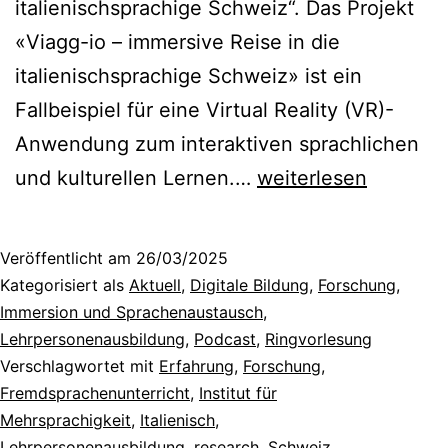
italienischsprachige Schweiz“. Das Projekt
«Viagg-io – immersive Reise in die
italienischsprachige Schweiz» ist ein
Fallbeispiel für eine Virtual Reality (VR)-
Anwendung zum interaktiven sprachlichen
Viagg-
und kulturellen Lernen.…
weiterlesen
io
–
Veröffentlicht am
26/03/2025
Eintauchen
Kategorisiert als
Aktuell
,
Digitale Bildung
,
Forschung
,
in
Immersion und Sprachenaustausch
,
Lehrpersonenausbildung
,
Podcast
,
Ringvorlesung
die
Verschlagwortet mit
Erfahrung
,
Forschung
,
Sprache
Fremdsprachenunterricht
,
Institut für
mit
Mehrsprachigkeit
,
Italienisch
,
Lehrpersonenausbildung
,
research
,
Schweiz
,