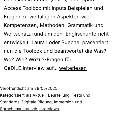
Access Toolbox mit Inputs Beispielen und
Fragen zu vielfältigen Aspekten wie
Kompetenzen, Methoden, Grammatik und
Wortschatz rund um den Englischunterricht
entwickelt. Laura Loder Buechel präsentiert
nun die Toolbox und beantwortet die Was?
Wo? Wie? Wozu?-Fragen für
Teaching
CeDiLE.Interview auf…
weiterlesen
English
Toolbox:
Veröffentlicht am
28/05/2025
What?
Kategorisiert als
Aktuell
,
Beurteilung, Tests und
Where?
Standards
,
Digitale Bildung
,
Immersion und
Sprachenaustausch
,
Interviews
,
How?