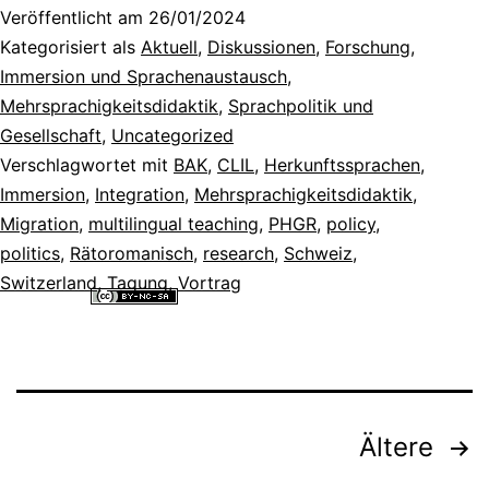
Veröffentlicht am
26/01/2024
Kategorisiert als
Aktuell
,
Diskussionen
,
Forschung
,
Immersion und Sprachenaustausch
,
Mehrsprachigkeitsdidaktik
,
Sprachpolitik und
Gesellschaft
,
Uncategorized
Verschlagwortet mit
BAK
,
CLIL
,
Herkunftssprachen
,
Immersion
,
Integration
,
Mehrsprachigkeitsdidaktik
,
Migration
,
multilingual teaching
,
PHGR
,
policy
,
politics
,
Rätoromanisch
,
research
,
Schweiz
,
Switzerland
,
Tagung
,
Vortrag
Alle Inhalte dieser Website sind lizenziert unter einer
Creative
Commons Namensnennung - Nicht-kommerziell - Weitergabe unter
gleichen Bedingungen 4.0 International Lizenz
.
Seitennummerierung
Ältere