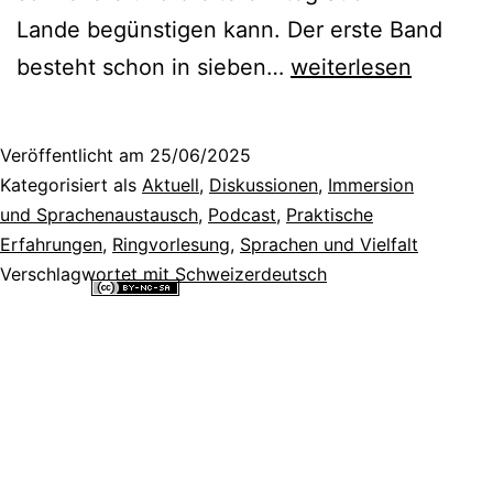
Lande begünstigen kann. Der erste Band
voCHabular:
besteht schon in sieben…
weiterlesen
die
Artefakte
Veröffentlicht am
25/06/2025
eines
Kategorisiert als
Aktuell
,
Diskussionen
,
Immersion
interkulturellen
und Sprachenaustausch
,
Podcast
,
Praktische
Erfahrungen
,
Ringvorlesung
,
Sprachen und Vielfalt
Projekts
Verschlagwortet mit
Schweizerdeutsch
für
Alle Inhalte dieser Website sind lizenziert unter einer
Creative
das
Commons Namensnennung - Nicht-kommerziell - Weitergabe unter
gleichen Bedingungen 4.0 International Lizenz
.
Schweizerdeutsch-
Lernen
[Podcast]