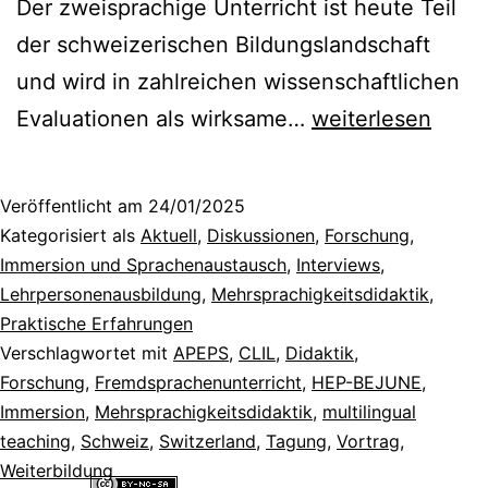
Der zweisprachige Unterricht ist heute Teil
der schweizerischen Bildungslandschaft
und wird in zahlreichen wissenschaftlichen
30
Evaluationen als wirksame…
weiterlesen
Jahre
APEPS:
Veröffentlicht am
24/01/2025
Vergangenheit,
Kategorisiert als
Aktuell
,
Diskussionen
,
Forschung
,
Gegenwart
Immersion und Sprachenaustausch
,
Interviews
,
Lehrpersonenausbildung
,
Mehrsprachigkeitsdidaktik
,
und
Praktische Erfahrungen
Zukunft
Verschlagwortet mit
APEPS
,
CLIL
,
Didaktik
,
des
Forschung
,
Fremdsprachenunterricht
,
HEP-BEJUNE
,
Immersion
,
Mehrsprachigkeitsdidaktik
zweisprachigen
,
multilingual
teaching
,
Schweiz
,
Switzerland
,
Tagung
,
Vortrag
,
Unterrichts
Weiterbildung
[Rückblick]