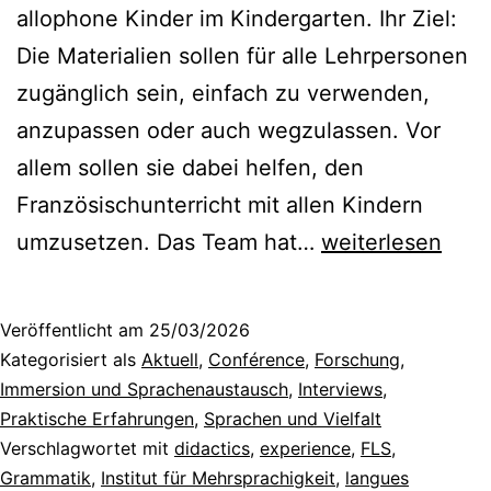
allophone Kinder im Kindergarten. Ihr Ziel:
Die Materialien sollen für alle Lehrpersonen
zugänglich sein, einfach zu verwenden,
anzupassen oder auch wegzulassen. Vor
allem sollen sie dabei helfen, den
Französischunterricht mit allen Kindern
Ressourcen
umzusetzen. Das Team hat…
weiterlesen
für
allophone
Veröffentlicht am
25/03/2026
Schüler:innen
Kategorisiert als
Aktuell
,
Conférence
,
Forschung
,
I:
Immersion und Sprachenaustausch
,
Interviews
,
Praktische Erfahrungen
,
Sprachen und Vielfalt
Bedürfnisse
Verschlagwortet mit
didactics
,
experience
,
FLS
,
verstehen
Grammatik
,
Institut für Mehrsprachigkeit
,
langues