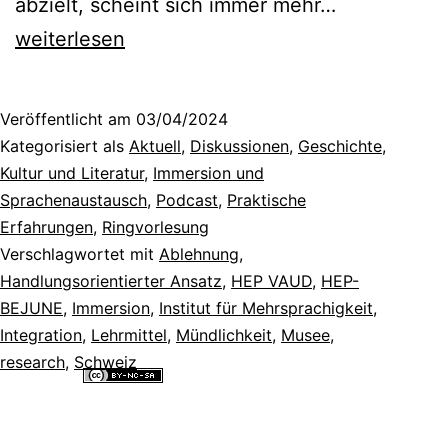
Wörter,
abzielt, scheint sich immer mehr…
die
weiterlesen
Schule
machen?
Veröffentlicht am
03/04/2024
d)
Kategorisiert als
Aktuell
,
Diskussionen
,
Geschichte,
Handlung
Kultur und Literatur
,
Immersion und
Sprachenaustausch
,
Podcast
,
Praktische
[Podcast]
Erfahrungen
,
Ringvorlesung
Verschlagwortet mit
Ablehnung
,
Handlungsorientierter Ansatz
,
HEP VAUD
,
HEP-
BEJUNE
,
Immersion
,
Institut für Mehrsprachigkeit
,
Integration
,
Lehrmittel
,
Mündlichkeit
,
Musee
,
research
,
Schweiz
Alle Inhalte dieser Website sind lizenziert unter einer
Creative
Commons Namensnennung - Nicht-kommerziell - Weitergabe unter
gleichen Bedingungen 4.0 International Lizenz
.