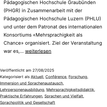
Pädagogischen Hochschule Graubünden
(PHGR) in Zusammenarbeit mit der
Pädagogischen Hochschule Luzern (PHLU)
und unter dem Patronat des internationalen
Konsortiums «Mehrsprachigkeit als
Chance» organisiert. Ziel der Veranstaltung
Mehrsprachigkeit
war es,…
weiterlesen
und
sprachliche
Veröffentlicht am
27/08/2025
Minderheiten
Kategorisiert als
Aktuell
,
Conférence
,
Forschung
,
in
Immersion und Sprachenaustausch
,
Lehrpersonenausbildung
,
Mehrsprachigkeitsdidaktik
,
einem
Praktische Erfahrungen
,
Sprachen und Vielfalt
,
globalen
Sprachpolitik und Gesellschaft