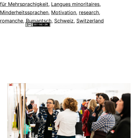
für Mehrsprachigkeit
,
Langues minoritaires
,
Minderheitssprachen
,
Motivation
,
research
,
romanche
,
Rumantsch
,
Schweiz
,
Switzerland
Alle Inhalte dieser Website sind lizenziert unter einer
Creative
Commons Namensnennung - Nicht-kommerziell - Weitergabe unter
gleichen Bedingungen 4.0 International Lizenz
.