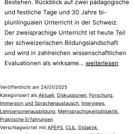
Bestehen. Rückblick auf zwei pädagogische
und festliche Tage und 30 Jahre bi-
plurilingualen Unterricht in der Schweiz.
Der zweisprachige Unterricht ist heute Teil
der schweizerischen Bildungslandschaft
und wird in zahlreichen wissenschaftlichen
30
Evaluationen als wirksame…
weiterlesen
Jahre
APEPS:
Veröffentlicht am
24/01/2025
Vergangenheit,
Kategorisiert als
Aktuell
,
Diskussionen
,
Forschung
,
Gegenwart
Immersion und Sprachenaustausch
,
Interviews
,
Lehrpersonenausbildung
,
Mehrsprachigkeitsdidaktik
,
und
Praktische Erfahrungen
Zukunft
Verschlagwortet mit
APEPS
,
CLIL
,
Didaktik
,
des