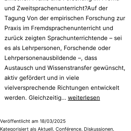
und Zweitsprachenunterricht?Auf der
Tagung Von der empirischen Forschung zur
Praxis im Fremdsprachenunterricht und
zurück zeigten Sprachunterrichtende – sei
es als Lehrpersonen, Forschende oder
Lehrpersonenausbildende –, dass
Austausch und Wissenstransfer gewünscht,
aktiv gefördert und in viele
vielversprechende Richtungen entwickelt
Von
werden. Gleichzeitig…
weiterlesen
der
empirischen
Veröffentlicht am
18/03/2025
Forschung
Kategorisiert als
Aktuell
,
Conférence
,
Diskussionen
,