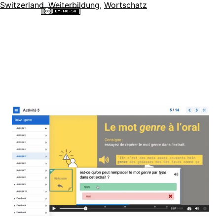
Switzerland
,
Weiterbildung
,
Wortschatz
Alle Inhalte dieser Website sind lizenziert unter einer
Creative
Commons Namensnennung - Nicht-kommerziell - Weitergabe unter
gleichen Bedingungen 4.0 International Lizenz
.