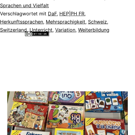
Sprachen und Vielfalt
Verschlagwortet mit
DaF
,
HEP|PH FR
,
Herkunftssprachen
,
Mehrsprachigkeit
,
Schweiz
,
Switzerland
,
Unterricht
,
Variation
,
Weiterbildung
Alle Inhalte dieser Website sind lizenziert unter einer
Creative
Commons Namensnennung - Nicht-kommerziell - Weitergabe unter
gleichen Bedingungen 4.0 International Lizenz
.