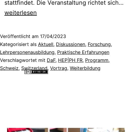
Ta
stattfindet. Die Veranstaltung richtet sich…
Vo
weiterlesen
de
em
Veröffentlicht am
17/04/2023
Fo
Kategorisiert als
Aktuell
,
Diskussionen
,
Forschung
,
zur
Lehrpersonenausbildung
,
Praktische Erfahrungen
Verschlagwortet mit
DaF
,
HEP|PH FR
,
Programm
,
Pra
Schweiz
,
Switzerland
,
Vortrag
,
Weiterbildung
de
Alle Inhalte dieser Website sind lizenziert unter einer
Creative
Fr
Commons Namensnennung - Nicht-kommerziell - Weitergabe unter
gleichen Bedingungen 4.0 International Lizenz
.
un
zur
6.
un