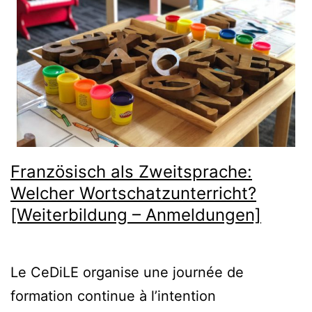
7.
Se
20
in
Fre
i.Ü
[sa
the
Französisch als Zweitsprache:
dat
Welcher Wortschatzunterricht?
[Weiterbildung – Anmeldungen]
Le CeDiLE organise une journée de
formation continue à l’intention