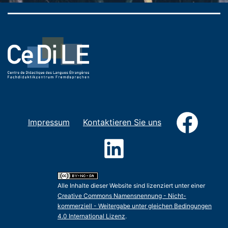
Faceb
Impressum
Kontaktieren Sie uns
LinkedIn
Alle Inhalte dieser Website sind lizenziert unter einer
Creative Commons Namensnennung - Nicht-
kommerziell - Weitergabe unter gleichen Bedingungen
4.0 International Lizenz
.