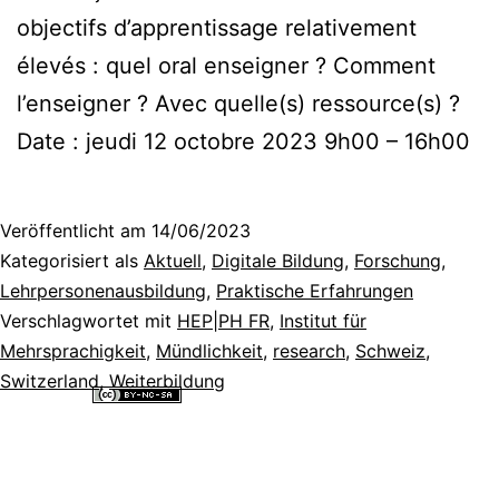
objectifs d’apprentissage relativement
élevés : quel oral enseigner ? Comment
l’enseigner ? Avec quelle(s) ressource(s) ?
Date : jeudi 12 octobre 2023 9h00 – 16h00
Veröffentlicht am
14/06/2023
Kategorisiert als
Aktuell
,
Digitale Bildung
,
Forschung
,
Lehrpersonenausbildung
,
Praktische Erfahrungen
Verschlagwortet mit
HEP|PH FR
,
Institut für
Mehrsprachigkeit
,
Mündlichkeit
,
research
,
Schweiz
,
Switzerland
,
Weiterbildung
Alle Inhalte dieser Website sind lizenziert unter einer
Creative
Commons Namensnennung - Nicht-kommerziell - Weitergabe unter
gleichen Bedingungen 4.0 International Lizenz
.