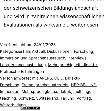
der schweizerischen Bildungslandschaft
und wird in zahlreichen wissenschaftlichen
30
Evaluationen als wirksame…
weiterlesen
Jahre
APEPS:
Veröffentlicht am
24/01/2025
Vergangenheit,
Kategorisiert als
Aktuell
,
Diskussionen
,
Forschung
,
Gegenwart
Immersion und Sprachenaustausch
,
Interviews
,
Lehrpersonenausbildung
,
Mehrsprachigkeitsdidaktik
,
und
Praktische Erfahrungen
Zukunft
Verschlagwortet mit
APEPS
,
CLIL
,
Didaktik
,
des
Forschung
,
Fremdsprachenunterricht
,
HEP-BEJUNE
,
Immersion
,
Mehrsprachigkeitsdidaktik
zweisprachigen
,
multilingual
teaching
,
Schweiz
,
Switzerland
,
Tagung
,
Vortrag
,
Unterrichts
Weiterbildung
[Rückblick]