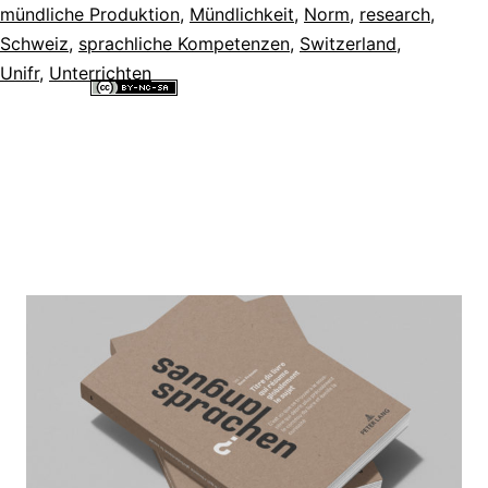
mündliche Produktion
,
Mündlichkeit
,
Norm
,
research
,
Schweiz
,
sprachliche Kompetenzen
,
Switzerland
,
Unifr
,
Unterrichten
Alle Inhalte dieser Website sind lizenziert unter einer
Creative
Commons Namensnennung - Nicht-kommerziell - Weitergabe unter
gleichen Bedingungen 4.0 International Lizenz
.