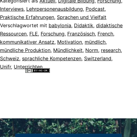
Kategorisiert als
Aktuell
,
Digitale Bildung
,
Forschung
,
Interviews
,
Lehrpersonenausbildung
,
Podcast
,
Praktische Erfahrungen
,
Sprachen und Vielfalt
Verschlagwortet mit
babylonia
,
Didaktik
,
didaktische
Ressourcen
,
FLE
,
Forschung
,
Französisch
,
French
,
kommunikativer Ansatz
,
Motivation
,
mündlich
,
mündliche Produktion
,
Mündlichkeit
,
Norm
,
research
,
Schweiz
,
sprachliche Kompetenzen
,
Switzerland
,
Unifr
,
Unterrichten
Alle Inhalte dieser Website sind lizenziert unter einer
Creative
Commons Namensnennung - Nicht-kommerziell - Weitergabe unter
gleichen Bedingungen 4.0 International Lizenz
.