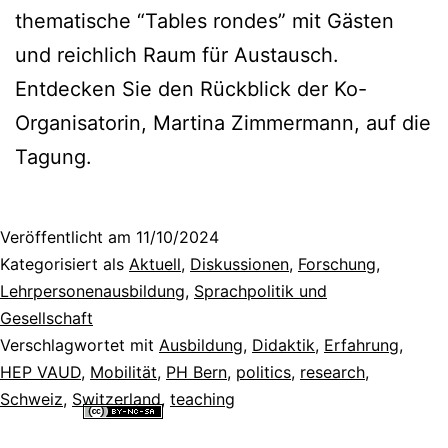
thematische “Tables rondes” mit Gästen
und reichlich Raum für Austausch.
Entdecken Sie den Rückblick der Ko-
Organisatorin, Martina Zimmermann, auf die
Tagung.
Veröffentlicht am
11/10/2024
Kategorisiert als
Aktuell
,
Diskussionen
,
Forschung
,
Lehrpersonenausbildung
,
Sprachpolitik und
Gesellschaft
Verschlagwortet mit
Ausbildung
,
Didaktik
,
Erfahrung
,
HEP VAUD
,
Mobilität
,
PH Bern
,
politics
,
research
,
Schweiz
,
Switzerland
,
teaching
Alle Inhalte dieser Website sind lizenziert unter einer
Creative
Commons Namensnennung - Nicht-kommerziell - Weitergabe unter