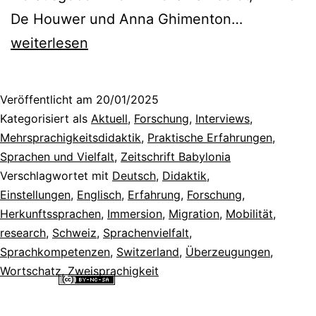
Antworten
De Houwer und Anna Ghimenton…
auf
weiterlesen
Elternfrag
zur
Veröffentlicht am
20/01/2025
Kinderspra
Kategorisiert als
Aktuell
,
Forschung
,
Interviews
,
Einblick
Mehrsprachigkeitsdidaktik
,
Praktische Erfahrungen
,
Sprachen und Vielfalt
,
Zeitschrift Babylonia
in
Verschlagwortet mit
Deutsch
,
Didaktik
,
Babylonia
Einstellungen
,
Englisch
,
Erfahrung
,
Forschung
,
3/24
Herkunftssprachen
,
Immersion
,
Migration
,
Mobilität
,
research
,
Schweiz
,
Sprachenvielfalt
,
[interview]
Sprachkompetenzen
,
Switzerland
,
Überzeugungen
,
Wortschatz
,
Zweisprachigkeit
Alle Inhalte dieser Website sind lizenziert unter einer
Creative
Commons Namensnennung - Nicht-kommerziell - Weitergabe unter
gleichen Bedingungen 4.0 International Lizenz
.