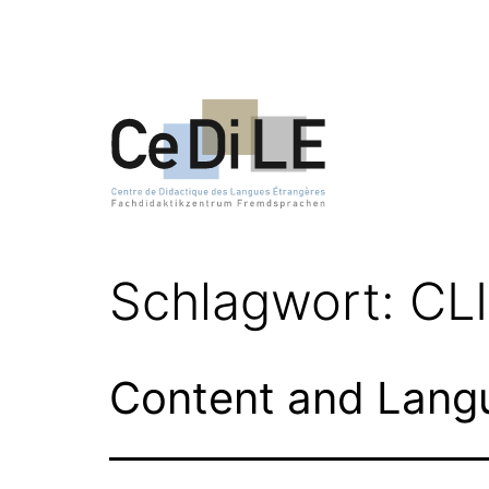
Zum
Inhalt
springen
CeDiLE
Schlagwort:
CL
Content and Langu