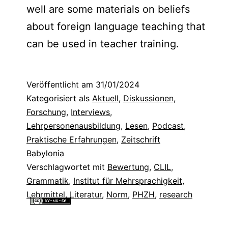
well are some materials on beliefs
about foreign language teaching that
can be used in teacher training.
Veröffentlicht am
31/01/2024
Kategorisiert als
Aktuell
,
Diskussionen
,
Forschung
,
Interviews
,
Lehrpersonenausbildung
,
Lesen
,
Podcast
,
Praktische Erfahrungen
,
Zeitschrift
Babylonia
Verschlagwortet mit
Bewertung
,
CLIL
,
Grammatik
,
Institut für Mehrsprachigkeit
,
Lehrmittel
,
Literatur
,
Norm
,
PHZH
,
research
Alle Inhalte dieser Website sind lizenziert unter einer
Creative
Commons Namensnennung - Nicht-kommerziell - Weitergabe unter
gleichen Bedingungen 4.0 International Lizenz
.