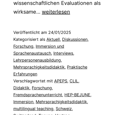
wissenschaftlichen Evaluationen als
30
wirksame…
weiterlesen
Jahre
APEPS:
Veröffentlicht am
24/01/2025
Vergangenheit,
Kategorisiert als
Aktuell
,
Diskussionen
,
Gegenwart
Forschung
,
Immersion und
Sprachenaustausch
,
Interviews
,
und
Lehrpersonenausbildung
,
Zukunft
Mehrsprachigkeitsdidaktik
,
Praktische
des
Erfahrungen
Verschlagwortet mit
zweisprachigen
APEPS
,
CLIL
,
Didaktik
,
Forschung
,
Unterrichts
Fremdsprachenunterricht
,
HEP-BEJUNE
,
[Rückblick]
Immersion
,
Mehrsprachigkeitsdidaktik
,
multilingual teaching
,
Schweiz
,