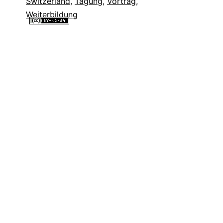
Switzerland
,
Tagung
,
Vortrag
,
Weiterbildung
Alle Inhalte dieser Website sind lizenziert unter einer
Creative
Commons Namensnennung - Nicht-kommerziell - Weitergabe unter
gleichen Bedingungen 4.0 International Lizenz
.