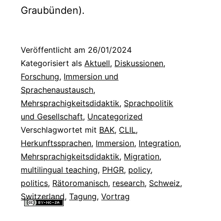
Graubünden).
Veröffentlicht am
26/01/2024
Kategorisiert als
Aktuell
,
Diskussionen
,
Forschung
,
Immersion und
Sprachenaustausch
,
Mehrsprachigkeitsdidaktik
,
Sprachpolitik
und Gesellschaft
,
Uncategorized
Verschlagwortet mit
BAK
,
CLIL
,
Herkunftssprachen
,
Immersion
,
Integration
,
Mehrsprachigkeitsdidaktik
,
Migration
,
multilingual teaching
,
PHGR
,
policy
,
politics
,
Rätoromanisch
,
research
,
Schweiz
,
Switzerland
,
Tagung
,
Vortrag
Alle Inhalte dieser Website sind lizenziert unter einer
Creative
Commons Namensnennung - Nicht-kommerziell - Weitergabe unter