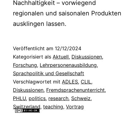
Nachhaltigkeit – vorwiegend
regionalen und saisonalen Produkten
ausklingen lassen.
Veröffentlicht am
12/12/2024
Kategorisiert als
Aktuell
,
Diskussionen
,
Forschung
,
Lehrpersonenausbildung
,
Sprachpolitik und Gesellschaft
Verschlagwortet mit
ADLES
,
CLIL
,
Diskussionen
,
Fremdsprachenunterricht
,
PHLU
,
politics
,
research
,
Schweiz
,
Switzerland
,
teaching
,
Vortrag
Alle Inhalte dieser Website sind lizenziert unter einer
Creative
Commons Namensnennung - Nicht-kommerziell - Weitergabe unter
gleichen Bedingungen 4.0 International Lizenz
.