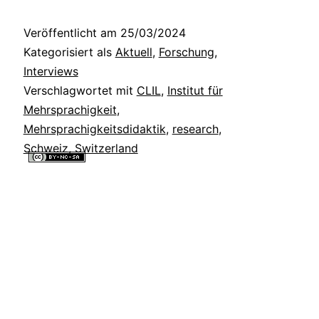
Veröffentlicht am
25/03/2024
Kategorisiert als
Aktuell
,
Forschung
,
Interviews
Verschlagwortet mit
CLIL
,
Institut für
Mehrsprachigkeit
,
Mehrsprachigkeitsdidaktik
,
research
,
Schweiz
,
Switzerland
Alle Inhalte dieser Website sind lizenziert unter einer
Creative
Commons Namensnennung - Nicht-kommerziell - Weitergabe unter
gleichen Bedingungen 4.0 International Lizenz
.