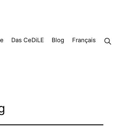
e
Das CeDiLE
Blog
Français
g