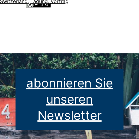
Switzerland
,
Tagung
,
Vortrag
Alle Inhalte dieser Website sind lizenziert unter einer
Creative
Commons Namensnennung - Nicht-kommerziell - Weitergabe unter
gleichen Bedingungen 4.0 International Lizenz
.
abonnieren Sie
unseren
Newsletter