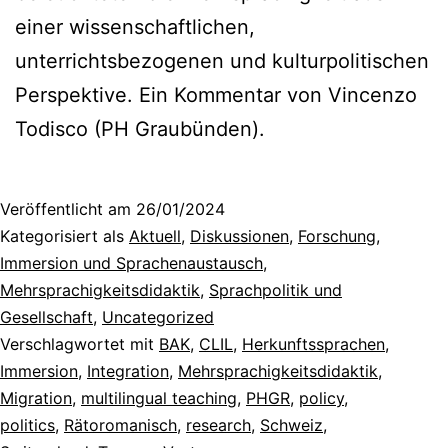
einer wissenschaftlichen,
unterrichtsbezogenen und kulturpolitischen
Perspektive. Ein Kommentar von Vincenzo
Todisco (PH Graubünden).
Veröffentlicht am
26/01/2024
Kategorisiert als
Aktuell
,
Diskussionen
,
Forschung
,
Immersion und Sprachenaustausch
,
Mehrsprachigkeitsdidaktik
,
Sprachpolitik und
Gesellschaft
,
Uncategorized
Verschlagwortet mit
BAK
,
CLIL
,
Herkunftssprachen
,
Immersion
,
Integration
,
Mehrsprachigkeitsdidaktik
,
Migration
,
multilingual teaching
,
PHGR
,
policy
,
politics
,
Rätoromanisch
,
research
,
Schweiz
,