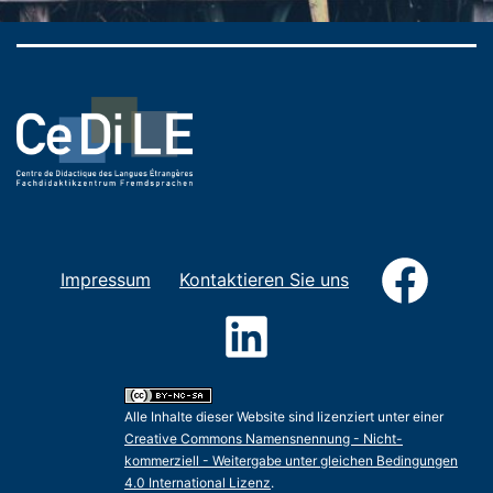
Faceb
Impressum
Kontaktieren Sie uns
LinkedIn
Alle Inhalte dieser Website sind lizenziert unter einer
Creative Commons Namensnennung - Nicht-
kommerziell - Weitergabe unter gleichen Bedingungen
4.0 International Lizenz
.