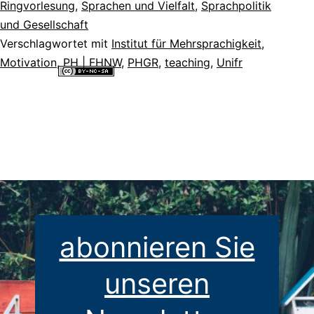
Ringvorlesung
,
Sprachen und Vielfalt
,
Sprachpolitik
und Gesellschaft
Verschlagwortet mit
Institut für Mehrsprachigkeit
,
Motivation
,
PH | FHNW
,
PHGR
,
teaching
,
Unifr
Alle Inhalte dieser Website sind lizenziert unter einer
Creative
Commons Namensnennung - Nicht-kommerziell - Weitergabe unter
gleichen Bedingungen 4.0 International Lizenz
.
abonnieren Sie
unseren