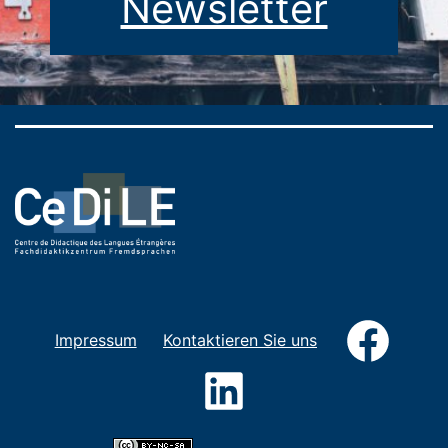
Newsletter
Faceb
Impressum
Kontaktieren Sie uns
LinkedIn