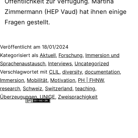
Öffentlichkeit zur Verfügung. Martina
Zimmermann (HEP Vaud) hat ihnen einige
Fragen gestellt.
Veröffentlicht am
18/01/2024
Kategorisiert als
Aktuell
,
Forschung
,
Immersion und
Sprachenaustausch
,
Interviews
,
Uncategorized
Verschlagwortet mit
CLIL
,
diversity
,
documentation
,
Immersion
,
Mobilität
,
Motivation
,
PH | FHNW
,
research
,
Schweiz
,
Switzerland
,
teaching
,
Überzeugungen
,
UNIGE
,
Zweisprachigkeit
Alle Inhalte dieser Website sind lizenziert unter einer
Creative
Commons Namensnennung - Nicht-kommerziell - Weitergabe unter
gleichen Bedingungen 4.0 International Lizenz
.