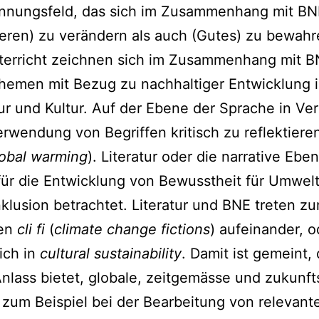
nnungsfeld, das sich im Zusammenhang mit BNE 
eren) zu verändern als auch (Gutes) zu bewahr
erricht zeichnen sich im Zusammenhang mit B
Themen mit Bezug zu nachhaltiger Entwicklung in
ur und Kultur. Auf der Ebene der Sprache in Ve
erwendung von Begriffen kritisch zu reflektiere
lobal warming
). Literatur oder die narrative Ebe
für die Entwicklung von Bewusstheit für Umwel
klusion betrachtet. Literatur und BNE treten z
en
cli fi
(
climate change fictions
) aufeinander, 
ich in
cultural sustainability
. Damit ist gemeint,
nlass bietet, globale, zeitgemässe und zukun
t zum Beispiel bei der Bearbeitung von relevan