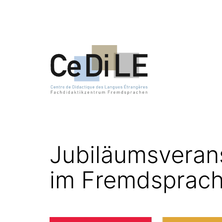
Zum
Inhalt
springen
CeDiLE
Jubiläumsverans
im Fremdsprach