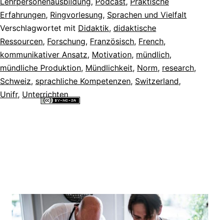
Lehrpersonenausbildung
,
Podcast
,
Praktische
Erfahrungen
,
Ringvorlesung
,
Sprachen und Vielfalt
Verschlagwortet mit
Didaktik
,
didaktische
Ressourcen
,
Forschung
,
Französisch
,
French
,
kommunikativer Ansatz
,
Motivation
,
mündlich
,
mündliche Produktion
,
Mündlichkeit
,
Norm
,
research
,
Schweiz
,
sprachliche Kompetenzen
,
Switzerland
,
Unifr
,
Unterrichten
Alle Inhalte dieser Website sind lizenziert unter einer
Creative
Commons Namensnennung - Nicht-kommerziell - Weitergabe unter
gleichen Bedingungen 4.0 International Lizenz
.