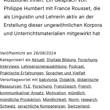
Philippe Humbert mit France Rousset, die
als Linguistin und Lehrerin aktiv an der
Erstellung dieser ungewöhnlichen Korpora
und Unterrichtsmaterialien mitgewirkt hat
Veröffentlicht am
26/08/2024
Kategorisiert als
Aktuell
,
Digitale Bildung
,
Forschung
,
Interviews
,
Lehrpersonenausbildung
,
Podcast
,
Praktische Erfahrungen
,
Sprachen und Vielfalt
Verschlagwortet mit
babylonia
,
Didaktik
,
didaktische
Ressourcen
,
FLE
,
Forschung
,
Französisch
,
French
,
kommunikativer Ansatz
,
Motivation
,
mündlich
,
mündliche Produktion
,
Mündlichkeit
,
Norm
,
research
,
Schweiz
,
sprachliche Kompetenzen
,
Switzerland
,