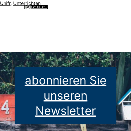
Unifr
,
Unterrichten
Alle Inhalte dieser Website sind lizenziert unter einer
Creative
Commons Namensnennung - Nicht-kommerziell - Weitergabe unter
gleichen Bedingungen 4.0 International Lizenz
.
abonnieren Sie
unseren
Newsletter