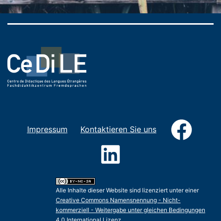
Faceb
Impressum
Kontaktieren Sie uns
LinkedIn
Alle Inhalte dieser Website sind lizenziert unter einer
Creative Commons Namensnennung - Nicht-
kommerziell - Weitergabe unter gleichen Bedingungen
4.0 International Lizenz
.