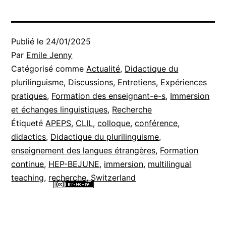
Publié le
24/01/2025
Par
Emile Jenny
Catégorisé comme
Actualité
,
Didactique du
plurilinguisme
,
Discussions
,
Entretiens
,
Expériences
pratiques
,
Formation des enseignant-e-s
,
Immersion
et échanges linguistiques
,
Recherche
Étiqueté
APEPS
,
CLIL
,
colloque
,
conférence
,
didactics
,
Didactique du plurilinguisme
,
enseignement des langues étrangères
,
Formation
continue
,
HEP-BEJUNE
,
immersion
,
multilingual
teaching
,
recherche
,
Switzerland
Tous les contenus de ce site internet sont mis à disposition selon les
termes de la
Licence Creative Commons Attribution - Pas d’Utilisation
Commerciale - Partage dans les Mêmes Conditions 4.0 International
.