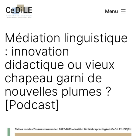
Aller
CeDiLE
Menu
au
contenu
Médiation linguistique
: innovation
didactique ou vieux
chapeau garni de
nouvelles plumes ?
[Podcast]