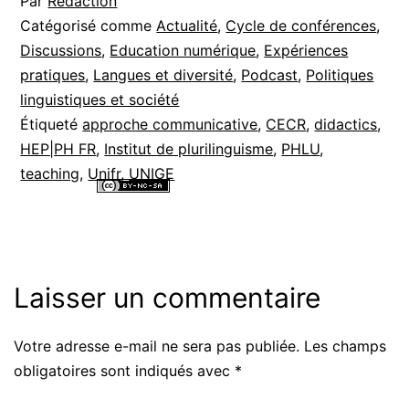
Par
Rédaction
Catégorisé comme
Actualité
,
Cycle de conférences
,
Discussions
,
Education numérique
,
Expériences
pratiques
,
Langues et diversité
,
Podcast
,
Politiques
linguistiques et société
Étiqueté
approche communicative
,
CECR
,
didactics
,
HEP|PH FR
,
Institut de plurilinguisme
,
PHLU
,
teaching
,
Unifr
,
UNIGE
Tous les contenus de ce site internet sont mis à disposition selon les
termes de la
Licence Creative Commons Attribution - Pas d’Utilisation
Commerciale - Partage dans les Mêmes Conditions 4.0 International
.
Laisser un commentaire
Votre adresse e-mail ne sera pas publiée.
Les champs
Alternative:
obligatoires sont indiqués avec
*