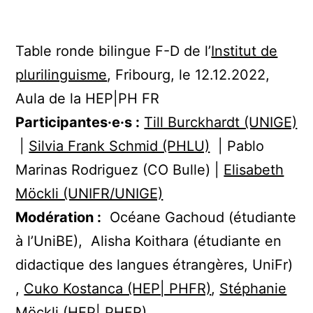
Table ronde bilingue F-D de l’
Institut de
plurilinguisme
, Fribourg, le 12.12.2022,
Aula de la HEP|PH FR
Participantes·e·s :
Till Burckhardt (UNIGE)
|
Silvia Frank Schmid (PHLU)
| Pablo
Marinas Rodriguez (CO Bulle) |
Elisabeth
Möckli (UNIFR/UNIGE)
Modération :
Océane Gachoud (étudiante
à l’UniBE), Alisha Koithara (étudiante en
didactique des langues étrangères, UniFr)
,
Cuko Kostanca (HEP| PHFR)
,
Stéphanie
Möckli (HEP
|
PHFR)