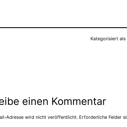
Kategorisiert als
eative
rgabe unter
eibe einen Kommentar
il-Adresse wird nicht veröffentlicht.
Erforderliche Felder s
ve: