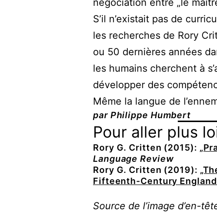
négociation entre „le maît
S’il n’existait pas de curri
les recherches de Rory Crit
ou 50 dernières années dan
les humains cherchent à s’a
développer des compétences
Même la langue de l’ennemi
par Philippe Humbert
Pour aller plus lo
Rory G. Critten (2015):
„Pr
Language Review
Rory G. Critten (2019):
„Th
Fifteenth-Century England
Source de l’image d’en-tête