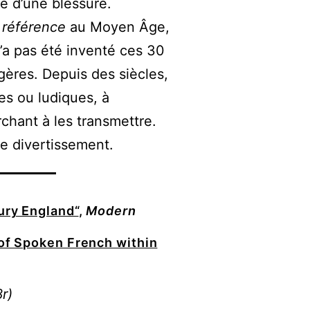
e d’une blessure.
référence
au Moyen Âge,
n’a pas été inventé ces 30
ères. Depuis des siècles,
ues ou ludiques, à
chant à les transmettre.
de divertissement.
ury England“
,
Modern
 of Spoken French within
r)