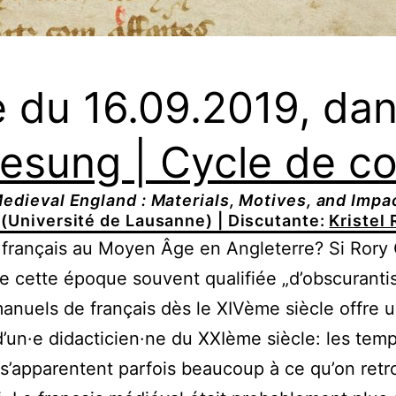
 du 16.09.2019, dan
lesung | Cycle de c
edieval England : Materials, Motives, and Impa
(Université de Lausanne) | Discutante:
Kristel
français au Moyen Âge en Angleterre? Si Rory 
e cette époque souvent qualifiée „d’obscurantist
anuels de français dès le XIVème siècle offre u
d’un·e didacticien·ne du XXIème siècle: les tem
’apparentent parfois beaucoup à ce qu’on retro