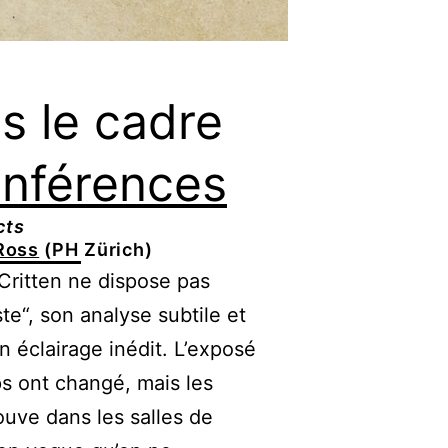
s le cadre
onférences
cts
 Ross
(PH Zürich)
Critten ne dispose pas
e“, son analyse subtile et
n éclairage inédit. L’exposé
ps ont changé, mais les
uve dans les salles de