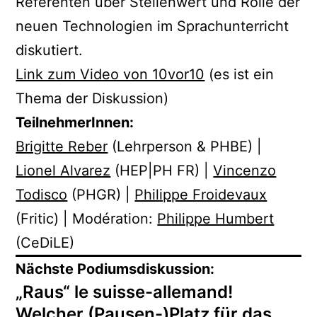
Referenten über Stellenwert und Rolle der
neuen Technologien im Sprachunterricht
diskutiert.
Link zum Video von 10vor10
(es ist ein
Thema der Diskussion)
TeilnehmerInnen:
Brigitte Reber
(Lehrperson & PHBE) |
Lionel Alvarez
(HEP|PH FR) |
Vincenzo
Todisco
(PHGR) |
Philippe Froidevaux
(Fritic) | Modération:
Philippe Humbert
(CeDiLE)
Nächste Podiumsdiskussion:
„Raus“ le suisse-allemand!
Welcher (Pausen-)Platz für das