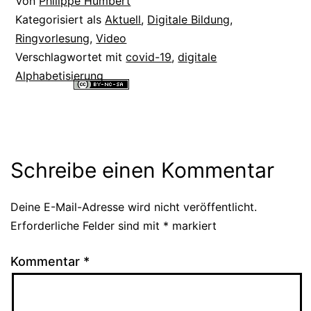
Von
Philippe Humbert
Kategorisiert als
Aktuell
,
Digitale Bildung
,
Ringvorlesung
,
Video
Verschlagwortet mit
covid-19
,
digitale
Alphabetisierung
Alle Inhalte dieser Website sind lizenziert unter einer
Creative
Commons Namensnennung - Nicht-kommerziell - Weitergabe unter
gleichen Bedingungen 4.0 International Lizenz
.
Schreibe einen Kommentar
Deine E-Mail-Adresse wird nicht veröffentlicht.
Alternative:
Erforderliche Felder sind mit
*
markiert
Kommentar
*