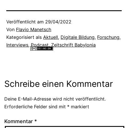
Veröffentlicht am
29/04/2022
Von
Flavio Manetsch
Kategorisiert als
Aktuell
,
Digitale Bildung
,
Forschung
,
Interviews
,
Podcast
,
Zeitschrift Babylonia
Alle Inhalte dieser Website sind lizenziert unter einer
Creative
Commons Namensnennung - Nicht-kommerziell - Weitergabe unter
gleichen Bedingungen 4.0 International Lizenz
.
Schreibe einen Kommentar
Deine E-Mail-Adresse wird nicht veröffentlicht.
Alternative:
Erforderliche Felder sind mit
*
markiert
Kommentar
*