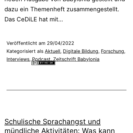
dazu ein Themenheft zusammengestellt.
Das CeDiLE hat mit…
Veröffentlicht am
29/04/2022
Kategorisiert als
Aktuell
,
Digitale Bildung
,
Forschung
,
Interviews
,
Podcast
,
Zeitschrift Babylonia
Alle Inhalte dieser Website sind lizenziert unter einer
Creative
Commons Namensnennung - Nicht-kommerziell - Weitergabe unter
gleichen Bedingungen 4.0 International Lizenz
.
Schulische Sprachangst und
mündliche Aktivitäten: Was kann