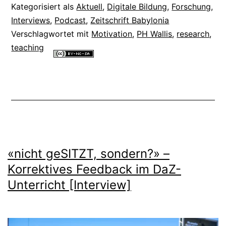
in
Kategorisiert als
Aktuell
,
Digitale Bildung
,
Forschung
,
Babylonia
Interviews
,
Podcast
,
Zeitschrift Babylonia
Verschlagwortet mit
Motivation
,
PH Wallis
,
research
,
Nr.
teaching
2/2022
Alle Inhalte dieser Website sind lizenziert unter einer
Creative
[Podcast]
Commons Namensnennung - Nicht-kommerziell - Weitergabe unter
gleichen Bedingungen 4.0 International Lizenz
.
«nicht geSITZT, sondern?» –
Korrektives Feedback im DaZ-
Unterricht [Interview]