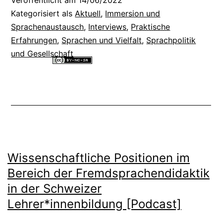
Veröffentlicht am
14/06/2022
Kategorisiert als
Aktuell
,
Immersion und
Sprachenaustausch
,
Interviews
,
Praktische
Erfahrungen
,
Sprachen und Vielfalt
,
Sprachpolitik
und Gesellschaft
Alle Inhalte dieser Website sind lizenziert unter einer
Creative
Commons Namensnennung - Nicht-kommerziell - Weitergabe unter
gleichen Bedingungen 4.0 International Lizenz
.
Wissenschaftliche Positionen im
Bereich der Fremdsprachendidaktik
in der Schweizer
Lehrer*innenbildung [Podcast]