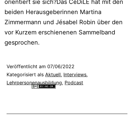
orientiert sie sich?Das CeDiLE hat mit den
beiden Herausgeberinnen Martina
Zimmermann und Jésabel Robin über den
vor Kurzem erschienenen Sammelband
gesprochen.
Veröffentlicht am
07/06/2022
Kategorisiert als
Aktuell
,
Interviews
,
Lehrpersonenausbildung
,
Podcast
Alle Inhalte dieser Website sind lizenziert unter einer
Creative
Commons Namensnennung - Nicht-kommerziell - Weitergabe unter
gleichen Bedingungen 4.0 International Lizenz
.