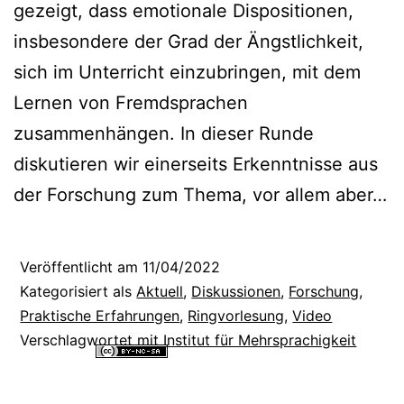
gezeigt, dass emotionale Dispositionen,
insbesondere der Grad der Ängstlichkeit,
sich im Unterricht einzubringen, mit dem
Lernen von Fremdsprachen
zusammenhängen. In dieser Runde
diskutieren wir einerseits Erkenntnisse aus
der Forschung zum Thema, vor allem aber…
Veröffentlicht am
11/04/2022
Kategorisiert als
Aktuell
,
Diskussionen
,
Forschung
,
Praktische Erfahrungen
,
Ringvorlesung
,
Video
Verschlagwortet mit
Institut für Mehrsprachigkeit
Alle Inhalte dieser Website sind lizenziert unter einer
Creative
Commons Namensnennung - Nicht-kommerziell - Weitergabe unter
gleichen Bedingungen 4.0 International Lizenz
.