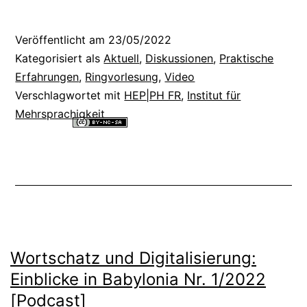
Veröffentlicht am
23/05/2022
Kategorisiert als
Aktuell
,
Diskussionen
,
Praktische
Erfahrungen
,
Ringvorlesung
,
Video
Verschlagwortet mit
HEP|PH FR
,
Institut für
Mehrsprachigkeit
Alle Inhalte dieser Website sind lizenziert unter einer
Creative
Commons Namensnennung - Nicht-kommerziell - Weitergabe unter
gleichen Bedingungen 4.0 International Lizenz
.
Wortschatz und Digitalisierung:
Einblicke in Babylonia Nr. 1/2022
[Podcast]