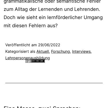
grammatikalische oder semantische Fehler
zum Alltag der Lernenden und Lehrenden.
Doch wie sieht ein lernförderlicher Umgang
mit diesen Fehlern aus?
Veröffentlicht am
29/06/2022
Kategorisiert als
Aktuell
,
Forschung
,
Interviews
,
Lehrpersonenausbildung
Alle Inhalte dieser Website sind lizenziert unter einer
Creative
Commons Namensnennung - Nicht-kommerziell - Weitergabe unter
gleichen Bedingungen 4.0 International Lizenz
.