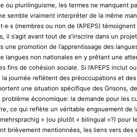
me ou plurilinguisme, les termes ne manquent p
 semble vraiment interpréter de la même maniè
nt·e·s (membres ou non de l’APEPS) témoignent d
s, il s’agit avant tout de s’inscrire dans un proj
s une promotion de l’apprentissage des langues
e de langues non nationales en y prêtant une atte
des fins de cohésion
sociale
. Si l’APEPS inclut 
 la journée reflètent des préoccupations et des 
pportent une situation spécifique des Grisons, 
e problème économique: la demande pour les cu
fre, ce qui reflète un véritable engouement de l
mehrsprachig » (ou plutôt « bilingual »?) pour l
ont brièvement mentionnées, les liens vers des 