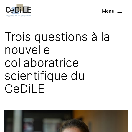
Aller
CeDiLE
Menu
au
contenu
Trois questions à la
nouvelle
collaboratrice
scientifique du
CeDiLE