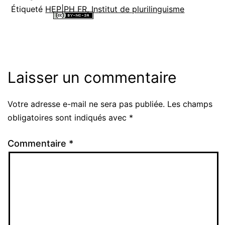
Étiqueté
HEP|PH FR
,
Institut de plurilinguisme
Tous les contenus de ce site internet sont mis à disposition selon les
termes de la
Licence Creative Commons Attribution - Pas d’Utilisation
Commerciale - Partage dans les Mêmes Conditions 4.0 International
.
Laisser un commentaire
Votre adresse e-mail ne sera pas publiée.
Les champs
Alternative:
obligatoires sont indiqués avec
*
Commentaire
*