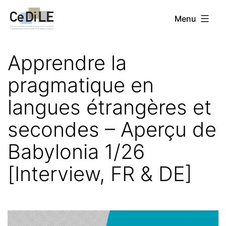
Aller
CeDiLE
Menu
au
contenu
Apprendre la
pragmatique en
langues étrangères et
secondes – Aperçu de
Babylonia 1/26
[Interview, FR & DE]