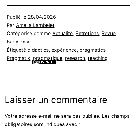
Publié le
28/04/2026
Par
Amelia Lambelet
Catégorisé comme
Actualité
,
Entretiens
,
Revue
Babylonia
Étiqueté
didactics
,
expérience
,
pragmatics
,
Pragmatik
,
pragmatique
,
research
,
teaching
Tous les contenus de ce site internet sont mis à disposition selon les
termes de la
Licence Creative Commons Attribution - Pas d’Utilisation
Commerciale - Partage dans les Mêmes Conditions 4.0 International
.
Laisser un commentaire
Votre adresse e-mail ne sera pas publiée.
Les champs
Alternative:
obligatoires sont indiqués avec
*