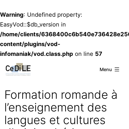
Warning
: Undefined property:
EasyVod::$db_version in
/home/clients/6368400c6b540e736428e2
content/plugins/vod-
infomaniak/vod.class.php
on line
57
Aller
CeDiLE
Menu
au
contenu
Formation romande à
l’enseignement des
langues et cultures