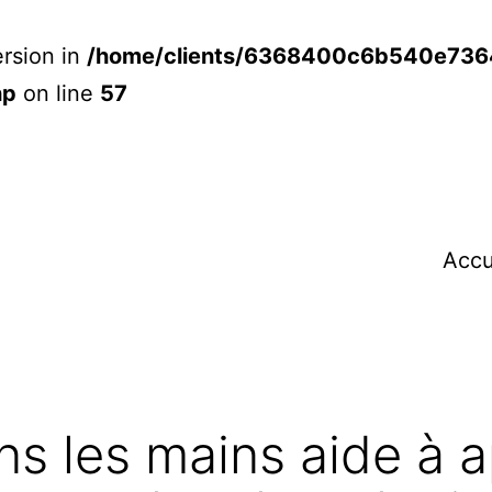
rsion in
/home/clients/6368400c6b540e73
hp
on line
57
Accu
s les mains aide à 