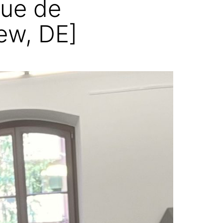
que de
iew, DE]