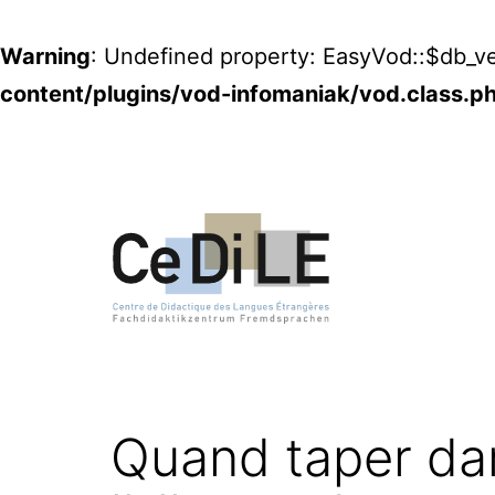
Warning
: Undefined property: EasyVod::$db_ve
content/plugins/vod-infomaniak/vod.class.p
Aller
au
contenu
CeDiLE
Quand taper dan