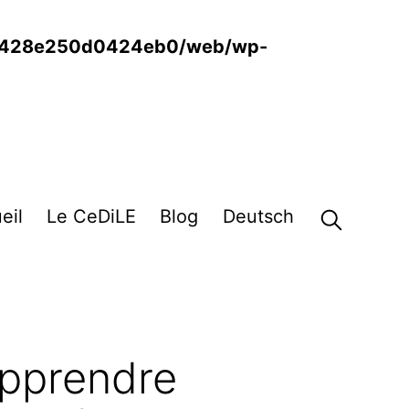
6428e250d0424eb0/web/wp-
eil
Le CeDiLE
Blog
Deutsch
apprendre