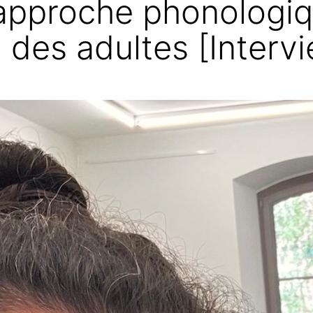
 approche phonologi
n des adultes [Interv