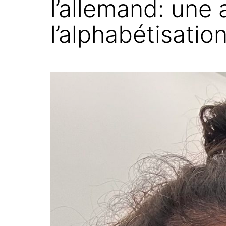
l’allemand: une
l’alphabétisatio