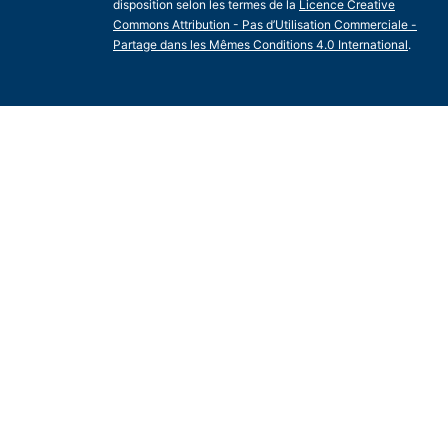
disposition selon les termes de la
Licence Creative
Commons Attribution - Pas d’Utilisation Commerciale -
Partage dans les Mêmes Conditions 4.0 International
.