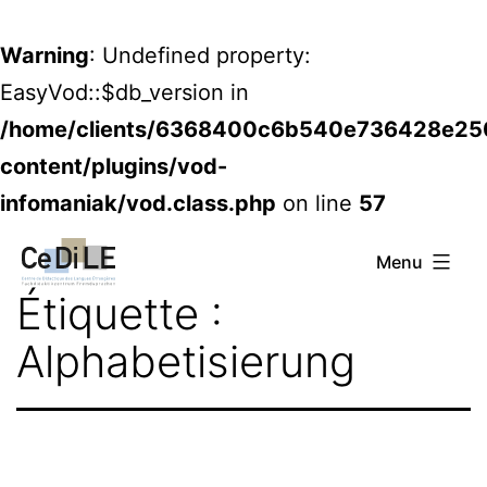
Warning
: Undefined property:
EasyVod::$db_version in
/home/clients/6368400c6b540e736428e2
content/plugins/vod-
infomaniak/vod.class.php
on line
57
Aller
CeDiLE
Menu
au
Étiquette :
contenu
Alphabetisierung