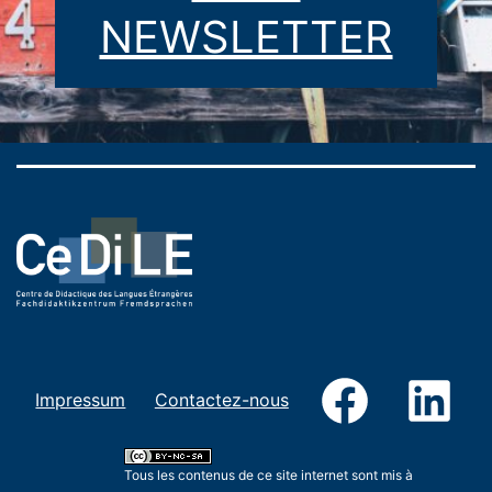
NEWSLETTER
DE]
Facebook
Link
Impressum
Contactez-nous
Tous les contenus de ce site internet sont mis à