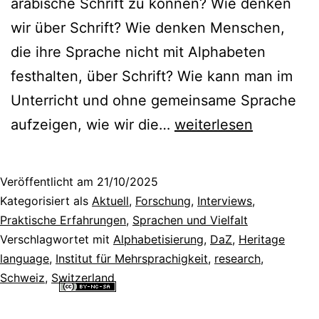
arabische Schrift zu können? Wie denken
wir über Schrift? Wie denken Menschen,
die ihre Sprache nicht mit Alphabeten
festhalten, über Schrift? Wie kann man im
Unterricht und ohne gemeinsame Sprache
Wenn
aufzeigen, wie wir die…
weiterlesen
klatschen
hilft,
Veröffentlicht am
21/10/2025
Deutsch
Kategorisiert als
Aktuell
,
Forschung
,
Interviews
,
schreiben
Praktische Erfahrungen
,
Sprachen und Vielfalt
Verschlagwortet mit
Alphabetisierung
,
DaZ
,
Heritage
zu
language
,
Institut für Mehrsprachigkeit
,
research
,
lernen:
Schweiz
,
Switzerland
Ein
Alle Inhalte dieser Website sind lizenziert unter einer
Creative
Commons Namensnennung - Nicht-kommerziell - Weitergabe unter
phonologischer