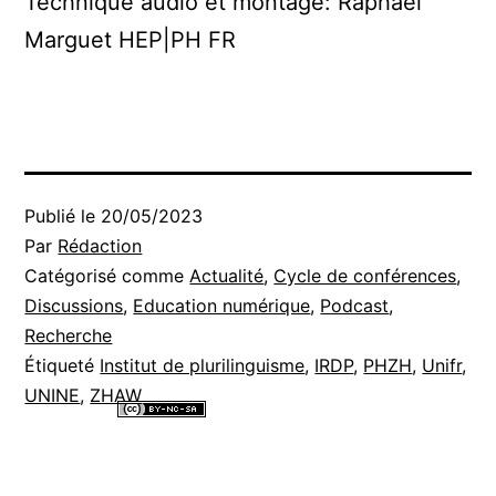
Technique audio et montage: Raphaël
Marguet HEP|PH FR
Publié le
20/05/2023
Par
Rédaction
Catégorisé comme
Actualité
,
Cycle de conférences
,
Discussions
,
Education numérique
,
Podcast
,
Recherche
Étiqueté
Institut de plurilinguisme
,
IRDP
,
PHZH
,
Unifr
,
UNINE
,
ZHAW
Tous les contenus de ce site internet sont mis à disposition selon les
termes de la
Licence Creative Commons Attribution - Pas d’Utilisation
Commerciale - Partage dans les Mêmes Conditions 4.0 International
.