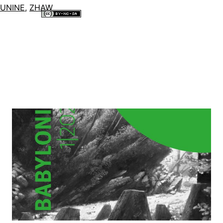
UNINE
,
ZHAW
Tous les contenus de ce site internet sont mis à disposition selon les
termes de la
Licence Creative Commons Attribution - Pas d’Utilisation
Commerciale - Partage dans les Mêmes Conditions 4.0 International
.