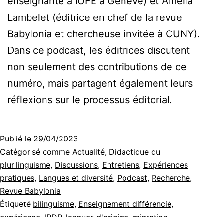
enseignante à IUFE à Genève) et Amelia
Lambelet (éditrice en chef de la revue
Babylonia et chercheuse invitée à CUNY).
Dans ce podcast, les éditrices discutent
non seulement des contributions de ce
numéro, mais partagent également leurs
réflexions sur le processus éditorial.
Publié le
29/04/2023
Catégorisé comme
Actualité
,
Didactique du
plurilinguisme
,
Discussions
,
Entretiens
,
Expériences
pratiques
,
Langues et diversité
,
Podcast
,
Recherche
,
Revue Babylonia
Étiqueté
bilinguisme
,
Enseignement différencié
,
expérience
,
IRDP
,
langues d'origine
,
migration
,