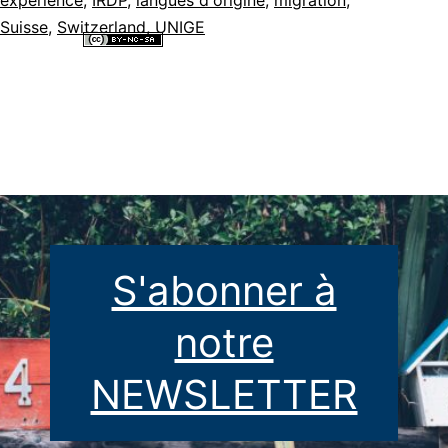
Suisse
,
Switzerland
,
UNIGE
Tous les contenus de ce site internet sont mis à disposition selon les
termes de la
Licence Creative Commons Attribution - Pas d’Utilisation
Commerciale - Partage dans les Mêmes Conditions 4.0 International
.
S'abonner à
notre
NEWSLETTER