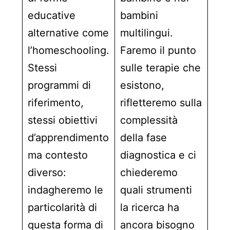
educative
bambini
alternative come
multilingui.
l’homeschooling.
Faremo il punto
Stessi
sulle terapie che
programmi di
esistono,
riferimento,
rifletteremo sulla
stessi obiettivi
complessità
d’apprendimento
della fase
ma contesto
diagnostica e ci
diverso:
chiederemo
indagheremo le
quali strumenti
particolarità di
la ricerca ha
questa forma di
ancora bisogno