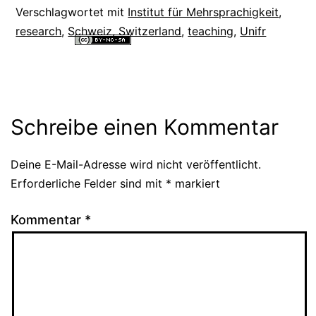
Verschlagwortet mit
Institut für Mehrsprachigkeit
,
research
,
Schweiz
,
Switzerland
,
teaching
,
Unifr
Alle Inhalte dieser Website sind lizenziert unter einer
Creative
Commons Namensnennung - Nicht-kommerziell - Weitergabe unter
gleichen Bedingungen 4.0 International Lizenz
.
Schreibe einen Kommentar
Deine E-Mail-Adresse wird nicht veröffentlicht.
Alternative:
Erforderliche Felder sind mit
*
markiert
Kommentar
*