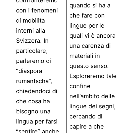
confronteremo
quando si ha a
con i fenomeni
che fare con
di mobilità
lingue per le
interni alla
quali vi è ancora
Svizzera. In
una carenza di
particolare,
materiali in
parleremo di
questo senso.
“diaspora
Esploreremo tale
rumantscha”,
confine
chiedendoci di
nell’ambito delle
che cosa ha
lingue dei segni,
bisogno una
cercando di
lingua per farsi
capire a che
“sentire” anche