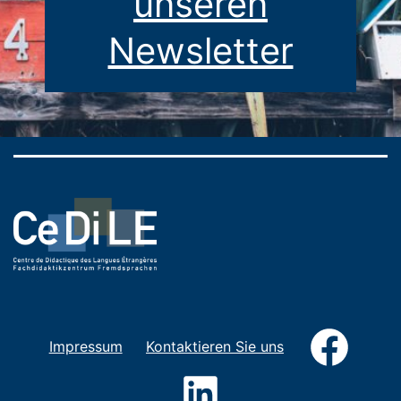
unseren
Newsletter
Faceb
Impressum
Kontaktieren Sie uns
LinkedIn