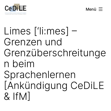
Zum
CeDiLE
Menü
Inhalt
springen
Limes [‘li:mes] –
Grenzen und
Grenzüberschreitunge
n beim
Sprachenlernen
[Ankündigung CeDiLE
& IfM]