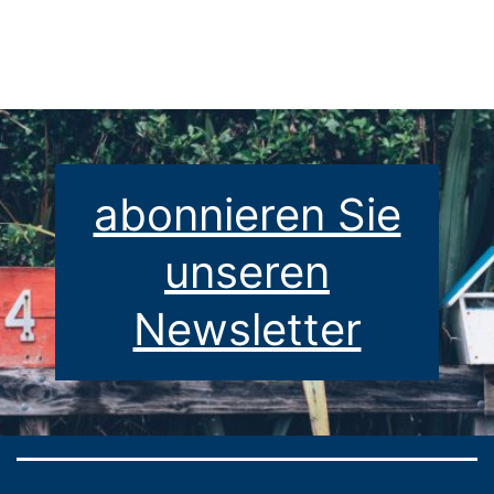
Deutsch
Beiträge
gelernt?
abonnieren Sie
unseren
Newsletter