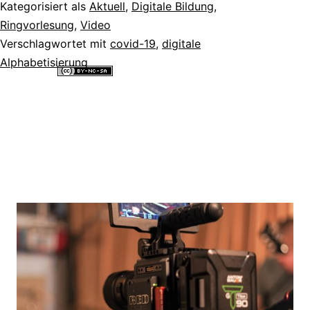
Kategorisiert als
Aktuell
,
Digitale Bildung
,
Ringvorlesung
,
Video
Verschlagwortet mit
covid-19
,
digitale
Alphabetisierung
Alle Inhalte dieser Website sind lizenziert unter einer
Creative
Commons Namensnennung - Nicht-kommerziell - Weitergabe unter
gleichen Bedingungen 4.0 International Lizenz
.