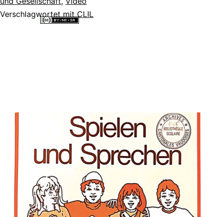
und Gesellschaft
,
Video
on
Verschlagwortet mit
CLIL
CLIL
Alle Inhalte dieser Website sind lizenziert unter einer
Creative
Commons Namensnennung - Nicht-kommerziell - Weitergabe unter
gleichen Bedingungen 4.0 International Lizenz
.