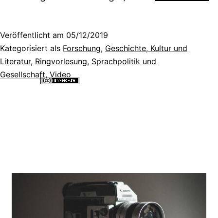
Geschichte
der
Veröffentlicht am
05/12/2019
Fremdsprache
Kategorisiert als
Forschung
,
Geschichte, Kultur und
in
Literatur
,
Ringvorlesung
,
Sprachpolitik und
Gesellschaft
,
Video
der
Alle Inhalte dieser Website sind lizenziert unter einer
Creative
Schweizerisc
Commons Namensnennung - Nicht-kommerziell - Weitergabe unter
gleichen Bedingungen 4.0 International Lizenz
.
Volksschule
(1830-
1980)