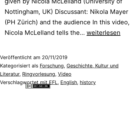
given by Nicola McLelland (University of
Nottingham, UK) Discussant: Nikola Mayer
(PH Zürich) and the audience In this video,
What
Nicola McLelland tells the…
weiterlesen
do
we
Veröffentlicht am
20/11/2019
learn
Kategorisiert als
Forschung
,
Geschichte, Kultur und
from
Literatur
,
Ringvorlesung
,
Video
Verschlagwortet mit
EFL
,
English
,
history
studying
Alle Inhalte dieser Website sind lizenziert unter einer
Creative
the
Commons Namensnennung - Nicht-kommerziell - Weitergabe unter
gleichen Bedingungen 4.0 International Lizenz
.
history
of
language
teaching?