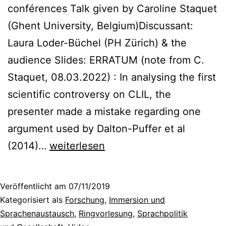
conférences Talk given by Caroline Staquet
(Ghent University, Belgium)Discussant:
Laura Loder-Büchel (PH Zürich) & the
audience Slides: ERRATUM (note from C.
Staquet, 08.03.2022) : In analysing the first
scientific controversy on CLIL, the
presenter made a mistake regarding one
argument used by Dalton-Puffer et al
Language
(2014)…
weiterlesen
Ideologies
in
Veröffentlicht am
07/11/2019
Scientific
Kategorisiert als
Forschung
,
Immersion und
Discourses
Sprachenaustausch
,
Ringvorlesung
,
Sprachpolitik