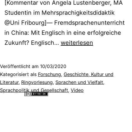
[Kommentar von Angela Lustenberger, MA
Studentin im Mehrsprachigkeitsdidaktik
@Uni Fribourg]— Fremdsprachenunterricht
in China: Mit Englisch in eine erfolgreiche
A
Zukunft? Englisch…
weiterlesen
History
of
Veröffentlicht am
10/03/2020
Language
Kategorisiert als
Forschung
,
Geschichte, Kultur und
Teaching
Literatur
,
Ringvorlesung
,
Sprachen und Vielfalt
,
Sprachpolitik und Gesellschaft
,
Video
in
Alle Inhalte dieser Website sind lizenziert unter einer
Creative
China
Commons Namensnennung - Nicht-kommerziell - Weitergabe unter
gleichen Bedingungen 4.0 International Lizenz
.