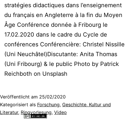
stratégies didactiques dans l’enseignement
du français en Angleterre à la fin du Moyen
Âge Conférence donnée à Fribourg le
17.02.2020 dans le cadre du Cycle de
conférences Conférencière: Christel Nissille
(Uni Neuchâtel)Discutante: Anita Thomas
(Uni Fribourg) & le public Photo by Patrick
Reichboth on Unsplash
Veröffentlicht am
25/02/2020
Kategorisiert als
Forschung
,
Geschichte, Kultur und
Literatur
,
Ringvorlesung
,
Video
Alle Inhalte dieser Website sind lizenziert unter einer
Creative
Commons Namensnennung - Nicht-kommerziell - Weitergabe unter