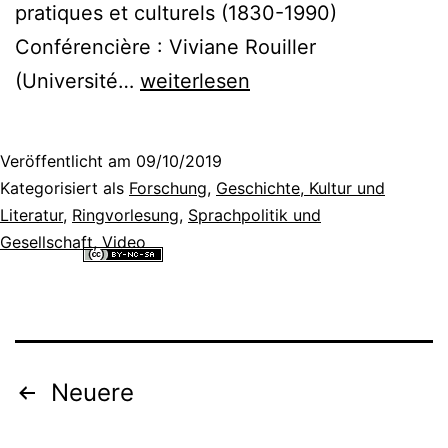
pratiques et culturels (1830-1990)
Conférencière : Viviane Rouiller
Wie
(Université…
weiterlesen
wurde
in
Veröffentlicht am
09/10/2019
den
Kategorisiert als
Forschung
,
Geschichte, Kultur und
Schulen
Literatur
,
Ringvorlesung
,
Sprachpolitik und
Gesellschaft
,
Video
der
Alle Inhalte dieser Website sind lizenziert unter einer
Creative
Romandie
Commons Namensnennung - Nicht-kommerziell - Weitergabe unter
gleichen Bedingungen 4.0 International Lizenz
.
zwischen
1830
Seitennummerierung
und
Neuere
1990
der