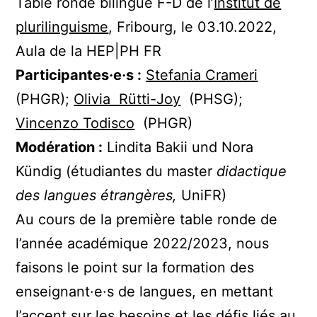
Table ronde bilingue F-D de l’
Institut de
plurilinguisme
, Fribourg, le 03.10.2022,
Aula de la HEP|PH FR
Participantes
·
e
·
s :
Stefania Crameri
(PHGR);
Olivia Rütti-Joy
(PHSG);
Vincenzo Todisco
(PHGR)
Modération :
Lindita Bakii und Nora
Kündig (étudiantes du master
didactique
des langues étrangères,
UniFR)
Au cours de la première table ronde de
l’année académique 2022/2023, nous
faisons le point sur la formation des
enseignant·e·s de langues, en mettant
l’accent sur les besoins et les défis liés au