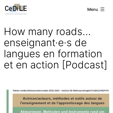
Aller
CeDiLE
Menu
au
contenu
How many roads…
enseignant·e·s de
langues en formation
et en action [Podcast]