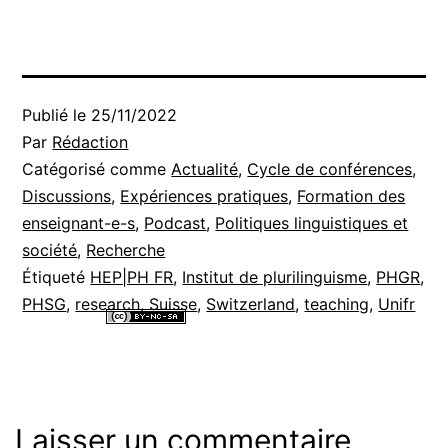
Publié le
25/11/2022
Par
Rédaction
Catégorisé comme
Actualité
,
Cycle de conférences
,
Discussions
,
Expériences pratiques
,
Formation des
enseignant-e-s
,
Podcast
,
Politiques linguistiques et
société
,
Recherche
Étiqueté
HEP|PH FR
,
Institut de plurilinguisme
,
PHGR
,
PHSG
,
research
,
Suisse
,
Switzerland
,
teaching
,
Unifr
Tous les contenus de ce site internet sont mis à disposition selon les
termes de la
Licence Creative Commons Attribution - Pas d’Utilisation
Commerciale - Partage dans les Mêmes Conditions 4.0 International
.
Laisser un commentaire