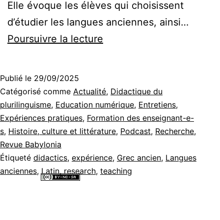
Elle évoque les élèves qui choisissent
d’étudier les langues anciennes, ainsi…
Entretien
Poursuivre la lecture
avec
Antje
Publié le
29/09/2025
Kolde
Catégorisé comme
Actualité
,
Didactique du
autour
plurilinguisme
,
Education numérique
,
Entretiens
,
Expériences pratiques
,
Formation des enseignant-e-
et
s
,
Histoire, culture et littérature
,
Podcast
,
Recherche
,
à
Revue Babylonia
propos
Étiqueté
didactics
,
expérience
,
Grec ancien
,
Langues
anciennes
,
Latin
,
research
,
teaching
de
Tous les contenus de ce site internet sont mis à disposition selon les
Babylonia
termes de la
Licence Creative Commons Attribution - Pas d’Utilisation
Commerciale - Partage dans les Mêmes Conditions 4.0 International
.
2/25