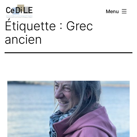
Aller
CeDiLE
Menu
au
Étiquette :
Grec
contenu
ancien