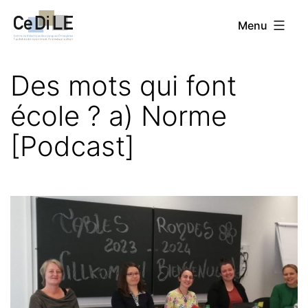
Aller
CeDiLE
Menu
au
contenu
Des mots qui font
école ? a) Norme
[Podcast]