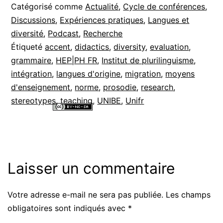
Catégorisé comme
Actualité
,
Cycle de conférences
,
Discussions
,
Expériences pratiques
,
Langues et
diversité
,
Podcast
,
Recherche
Étiqueté
accent
,
didactics
,
diversity
,
evaluation
,
grammaire
,
HEP|PH FR
,
Institut de plurilinguisme
,
intégration
,
langues d'origine
,
migration
,
moyens
d'enseignement
,
norme
,
prosodie
,
research
,
stereotypes
,
teaching
,
UNIBE
,
Unifr
Tous les contenus de ce site internet sont mis à disposition selon les
termes de la
Licence Creative Commons Attribution - Pas d’Utilisation
Commerciale - Partage dans les Mêmes Conditions 4.0 International
.
Laisser un commentaire
Votre adresse e-mail ne sera pas publiée.
Les champs
Alternative:
obligatoires sont indiqués avec
*