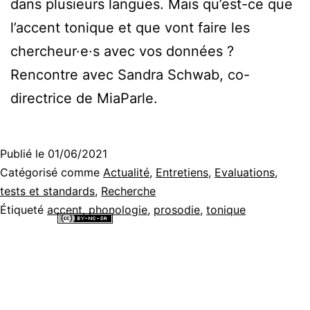
dans plusieurs langues. Mais qu’est-ce que
l’accent tonique et que vont faire les
chercheur·e·s avec vos données ?
Rencontre avec Sandra Schwab, co-
directrice de MiaParle.
Publié le
01/06/2021
Catégorisé comme
Actualité
,
Entretiens
,
Evaluations,
tests et standards
,
Recherche
Étiqueté
accent
,
phonologie
,
prosodie
,
tonique
Tous les contenus de ce site internet sont mis à disposition selon les
termes de la
Licence Creative Commons Attribution - Pas d’Utilisation
Commerciale - Partage dans les Mêmes Conditions 4.0 International
.