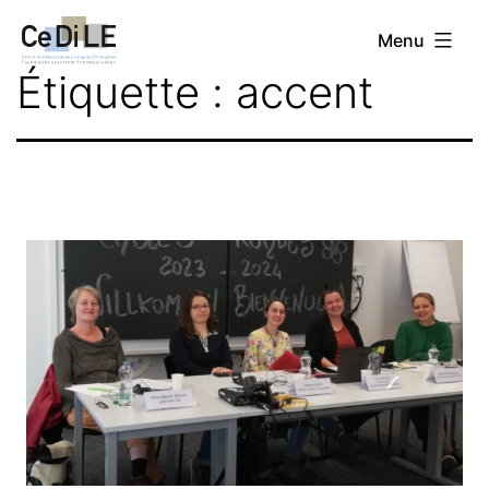
Aller
CeDiLE
Menu
au
Étiquette :
accent
contenu