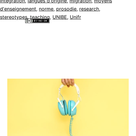
intégration
,
langues d'origine
,
migration
,
moyens
d'enseignement
,
norme
,
prosodie
,
research
,
stereotypes
,
teaching
,
UNIBE
,
Unifr
Tous les contenus de ce site internet sont mis à disposition selon les
termes de la
Licence Creative Commons Attribution - Pas d’Utilisation
Commerciale - Partage dans les Mêmes Conditions 4.0 International
.