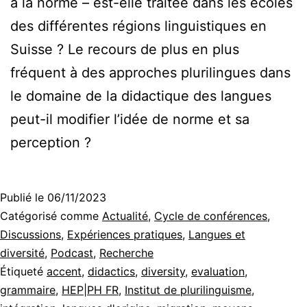
à la norme – est-elle traitée dans les écoles
des différentes régions linguistiques en
Suisse ? Le recours de plus en plus
fréquent à des approches plurilingues dans
le domaine de la didactique des langues
peut-il modifier l’idée de norme et sa
perception ?
Publié le
06/11/2023
Catégorisé comme
Actualité
,
Cycle de conférences
,
Discussions
,
Expériences pratiques
,
Langues et
diversité
,
Podcast
,
Recherche
Étiqueté
accent
,
didactics
,
diversity
,
evaluation
,
grammaire
,
HEP|PH FR
,
Institut de plurilinguisme
,