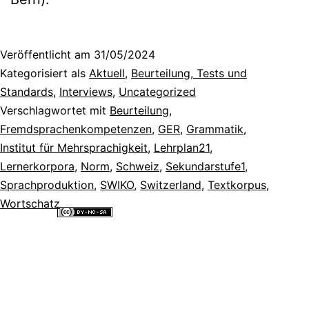
Veröffentlicht am
31/05/2024
Kategorisiert als
Aktuell
,
Beurteilung, Tests und
Standards
,
Interviews
,
Uncategorized
Verschlagwortet mit
Beurteilung
,
Fremdsprachenkompetenzen
,
GER
,
Grammatik
,
Institut für Mehrsprachigkeit
,
Lehrplan21
,
Lernerkorpora
,
Norm
,
Schweiz
,
Sekundarstufe1
,
Sprachproduktion
,
SWIKO
,
Switzerland
,
Textkorpus
,
Wortschatz
Alle Inhalte dieser Website sind lizenziert unter einer
Creative
Commons Namensnennung - Nicht-kommerziell - Weitergabe unter
gleichen Bedingungen 4.0 International Lizenz
.