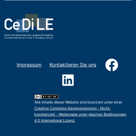
Faceb
Impressum
Kontaktieren Sie uns
LinkedIn
Alle Inhalte dieser Website sind lizenziert unter einer
Creative Commons Namensnennung - Nicht-
kommerziell - Weitergabe unter gleichen Bedingungen
4.0 International Lizenz
.