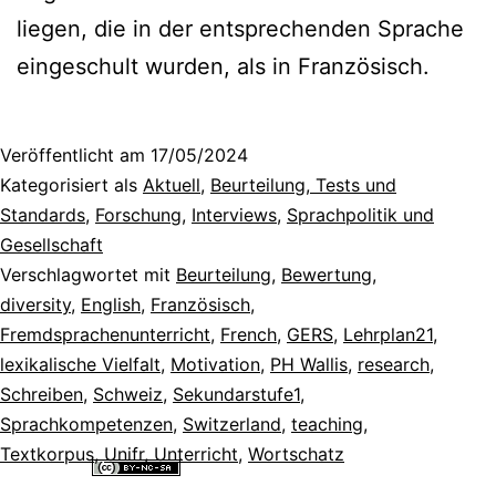
liegen, die in der entsprechenden Sprache
eingeschult wurden, als in Französisch.
Veröffentlicht am
17/05/2024
Kategorisiert als
Aktuell
,
Beurteilung, Tests und
Standards
,
Forschung
,
Interviews
,
Sprachpolitik und
Gesellschaft
Verschlagwortet mit
Beurteilung
,
Bewertung
,
diversity
,
English
,
Französisch
,
Fremdsprachenunterricht
,
French
,
GERS
,
Lehrplan21
,
lexikalische Vielfalt
,
Motivation
,
PH Wallis
,
research
,
Schreiben
,
Schweiz
,
Sekundarstufe1
,
Sprachkompetenzen
,
Switzerland
,
teaching
,
Textkorpus
,
Unifr
,
Unterricht
,
Wortschatz
Alle Inhalte dieser Website sind lizenziert unter einer
Creative