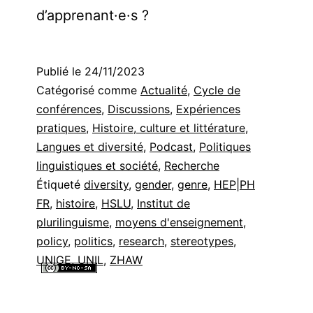
d’apprenant·e·s ?
Publié le
24/11/2023
Catégorisé comme
Actualité
,
Cycle de
conférences
,
Discussions
,
Expériences
pratiques
,
Histoire, culture et littérature
,
Langues et diversité
,
Podcast
,
Politiques
linguistiques et société
,
Recherche
Étiqueté
diversity
,
gender
,
genre
,
HEP|PH
FR
,
histoire
,
HSLU
,
Institut de
plurilinguisme
,
moyens d'enseignement
,
policy
,
politics
,
research
,
stereotypes
,
UNIGE
,
UNIL
,
ZHAW
Tous les contenus de ce site internet sont mis à disposition selon les
termes de la
Licence Creative Commons Attribution - Pas d’Utilisation
Commerciale - Partage dans les Mêmes Conditions 4.0 International
.