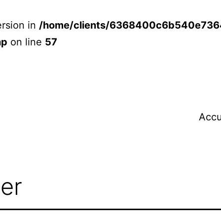
rsion in
/home/clients/6368400c6b540e73
hp
on line
57
Accu
er