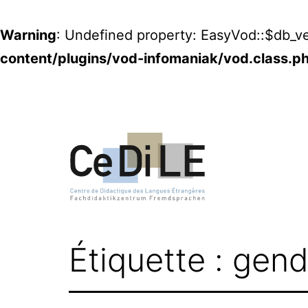
Warning
: Undefined property: EasyVod::$db_ve
content/plugins/vod-infomaniak/vod.class.p
Aller
au
contenu
CeDiLE
Étiquette :
gend