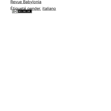
Revue Babylonia
Étiqueté
gender
,
italiano
Tous les contenus de ce site internet sont mis à disposition selon les
termes de la
Licence Creative Commons Attribution - Pas d’Utilisation
Commerciale - Partage dans les Mêmes Conditions 4.0 International
.