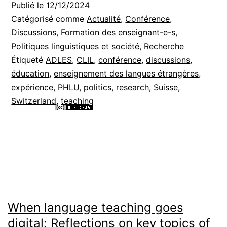
Publié le
12/12/2024
Catégorisé comme
Actualité
,
Conférence
,
Discussions
,
Formation des enseignant-e-s
,
Politiques linguistiques et société
,
Recherche
Étiqueté
ADLES
,
CLIL
,
conférence
,
discussions
,
éducation
,
enseignement des langues étrangères
,
expérience
,
PHLU
,
politics
,
research
,
Suisse
,
Switzerland
,
teaching
Tous les contenus de ce site internet sont mis à disposition selon les
termes de la
Licence Creative Commons Attribution - Pas d’Utilisation
Commerciale - Partage dans les Mêmes Conditions 4.0 International
.
When language teaching goes
digital: Reflections on key topics of