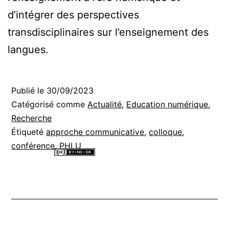
d’intégrer des perspectives
transdisciplinaires sur l’enseignement des
langues.
Publié le
30/09/2023
Catégorisé comme
Actualité
,
Education numérique
,
Recherche
Étiqueté
approche communicative
,
colloque
,
conférence
,
PHLU
Tous les contenus de ce site internet sont mis à disposition selon les
termes de la
Licence Creative Commons Attribution - Pas d’Utilisation
Commerciale - Partage dans les Mêmes Conditions 4.0 International
.