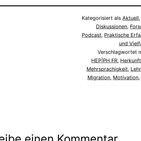
Kategorisiert als
Aktuell
Diskussionen
,
Fors
Podcast
,
Praktische Erf
und Vielf
Verschlagwortet 
HEP|PH FR
,
Herkunf
Mehrsprachigkeit
,
Lehr
Migration
,
Motivation
eative
rgabe unter
eibe einen Kommentar