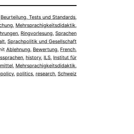
,
Beurteilung, Tests und Standards
,
chung
,
Mehrsprachigkeitsdidaktik
,
ahrungen
,
Ringvorlesung
,
Sprachen
alt
,
Sprachpolitik und Gesellschaft
mit
Ablehnung
,
Bewertung
,
French
,
tssprachen
,
history
,
ILS
,
Institut für
mittel
,
Mehrsprachigkeitsdidaktik
,
,
policy
,
politics
,
research
,
Schweiz