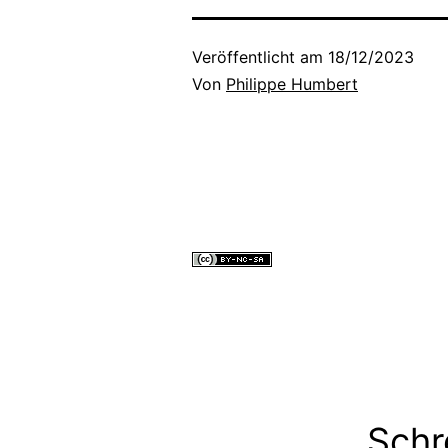
Veröffentlicht am
18/12/2023
Von
Philippe Humbert
Alle Inhalte dieser Website sind lizenziert unter einer
Cr
Commons Namensnennung - Nicht-kommerziell - Weite
gleichen Bedingungen 4.0 International Lizenz
.
Schr