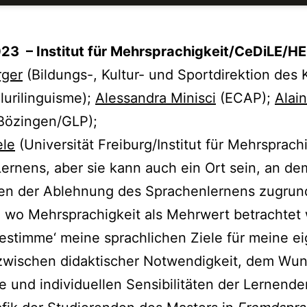
023 – Institut für Mehrsprachigkeit/CeDiLE/H
rger
(Bildungs-, Kultur- und Sportdirektion des
plurilinguisme);
Alessandra Minisci
(ECAP);
Alai
Bözingen/GLP);
ele
(Universität Freiburg/Institut für Mehrsprac
 Lernens, aber sie kann auch ein Ort sein, an d
egen der Ablehnung des Sprachenlernens zugru
 wo Mehrsprachigkeit als Mehrwert betrachtet wir
estimme‘ meine sprachlichen Ziele für meine e
wischen didaktischer Notwendigkeit, dem Wuns
le und individuellen Sensibilitäten der Lernend