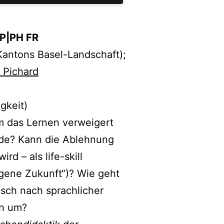
EP|PH FR
 Kantons Basel-Landschaft);
n Pichard
higkeit)
em das Lernen verweigert
nde? Kann die Ablehnung
d – als life-skill
igene Zukunft“)? Wie geht
ch nach sprachlicher
en um?