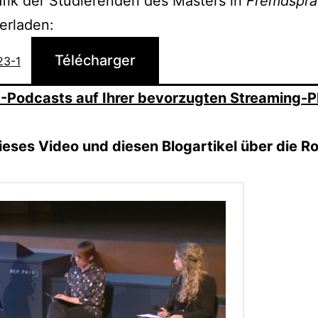
afik der Studierenden des Masters in
Fremdspra
terladen:
Télécharger
23-1
-Podcasts auf Ihrer bevorzugten Streaming-Pl
eses Video und diesen Blogartikel über die R