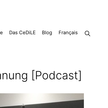
e
Das CeDiLE
Blog
Français
hnung [Podcast]