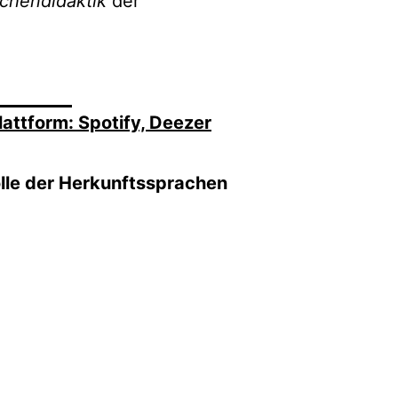
chendidaktik
der
attform: Spotify, Deezer
olle der Herkunftssprachen