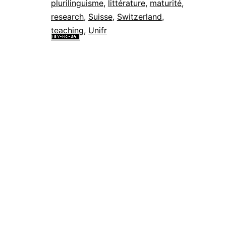
plurilinguisme
,
littérature
,
maturité
,
research
,
Suisse
,
Switzerland
,
teaching
,
Unifr
Tous les contenus de ce site internet sont mis à disposition selon les
termes de la
Licence Creative Commons Attribution - Pas d’Utilisation
Commerciale - Partage dans les Mêmes Conditions 4.0 International
.