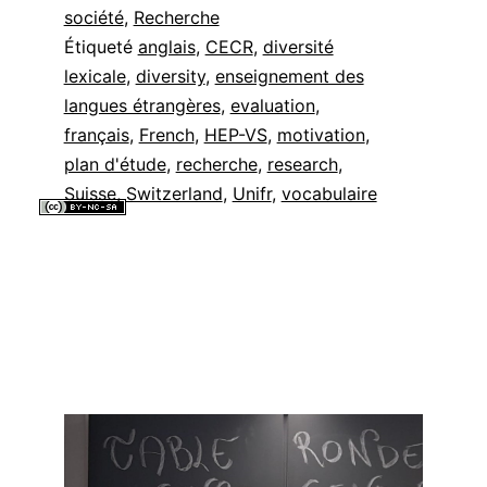
société
,
Recherche
Étiqueté
anglais
,
CECR
,
diversité
lexicale
,
diversity
,
enseignement des
langues étrangères
,
evaluation
,
français
,
French
,
HEP-VS
,
motivation
,
plan d'étude
,
recherche
,
research
,
Suisse
,
Switzerland
,
Unifr
,
vocabulaire
Tous les contenus de ce site internet sont mis à disposition selon les
termes de la
Licence Creative Commons Attribution - Pas d’Utilisation
Commerciale - Partage dans les Mêmes Conditions 4.0 International
.