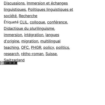
Discussions
,
Immersion et échanges
linguistiques
,
Politiques linguistiques et
société
,
Recherche
Étiqueté
CLIL
,
colloque
,
conférence
,
Didactique du plurilinguisme
,
immersion
,
intégration
,
langues
d'origine
,
migration
,
multilingual
teaching
,
OFC
,
PHGR
,
policy
,
politics
,
research
,
rétho-roman
,
Suisse
,
Switzerland
ous les contenus de ce site internet sont mis à disposition selon les
ermes de la
Licence Creative Commons Attribution - Pas d’Utilisation
ommerciale - Partage dans les Mêmes Conditions 4.0 International
.