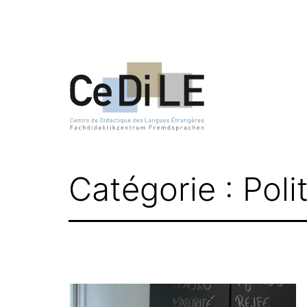
Aller
au
contenu
CeDiLE
Catégorie :
Poli