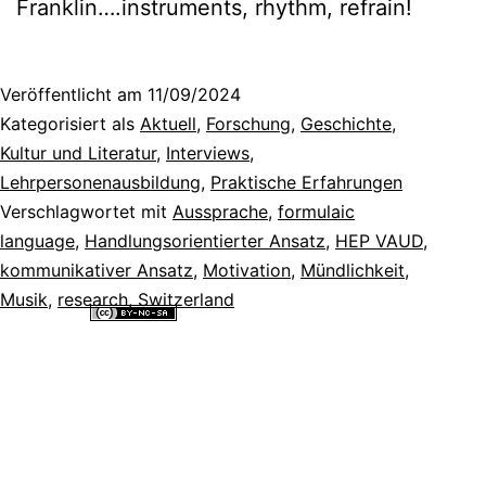
Franklin….instruments, rhythm, refrain!
Veröffentlicht am
11/09/2024
Kategorisiert als
Aktuell
,
Forschung
,
Geschichte,
Kultur und Literatur
,
Interviews
,
Lehrpersonenausbildung
,
Praktische Erfahrungen
Verschlagwortet mit
Aussprache
,
formulaic
language
,
Handlungsorientierter Ansatz
,
HEP VAUD
,
kommunikativer Ansatz
,
Motivation
,
Mündlichkeit
,
Musik
,
research
,
Switzerland
Alle Inhalte dieser Website sind lizenziert unter einer
Creative
Commons Namensnennung - Nicht-kommerziell - Weitergabe unter
gleichen Bedingungen 4.0 International Lizenz
.