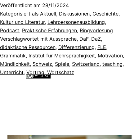
Veröffentlicht am
28/11/2024
Kategorisiert als
Aktuell
,
Diskussionen
,
Geschichte,
Kultur und Literatur
,
Lehrpersonenausbildung
,
Podcast
,
Praktische Erfahrungen
,
Ringvorlesung
Verschlagwortet mit
Aussprache
,
DaF
,
DaZ
,
didaktische Ressourcen
,
Differenzierung
,
FLE
,
Grammatik
,
Institut für Mehrsprachigkeit
,
Motivation
,
Mündlichkeit
,
Schweiz
,
Spiele
,
Switzerland
,
teaching
,
Unterricht
,
Vortrag
,
Wortschatz
Alle Inhalte dieser Website sind lizenziert unter einer
Creative
Commons Namensnennung - Nicht-kommerziell - Weitergabe unter
gleichen Bedingungen 4.0 International Lizenz
.