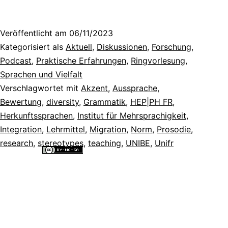
Veröffentlicht am
06/11/2023
Kategorisiert als
Aktuell
,
Diskussionen
,
Forschung
,
Podcast
,
Praktische Erfahrungen
,
Ringvorlesung
,
Sprachen und Vielfalt
Verschlagwortet mit
Akzent
,
Aussprache
,
Bewertung
,
diversity
,
Grammatik
,
HEP|PH FR
,
Herkunftssprachen
,
Institut für Mehrsprachigkeit
,
Integration
,
Lehrmittel
,
Migration
,
Norm
,
Prosodie
,
research
,
stereotypes
,
teaching
,
UNIBE
,
Unifr
Alle Inhalte dieser Website sind lizenziert unter einer
Creative
Commons Namensnennung - Nicht-kommerziell - Weitergabe unter
gleichen Bedingungen 4.0 International Lizenz
.