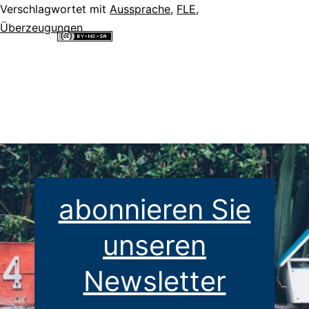
Verschlagwortet mit
Aussprache
,
FLE
,
Überzeugungen
Alle Inhalte dieser Website sind lizenziert unter einer
Creative
Commons Namensnennung - Nicht-kommerziell - Weitergabe unter
gleichen Bedingungen 4.0 International Lizenz
.
abonnieren Sie
unseren
Newsletter