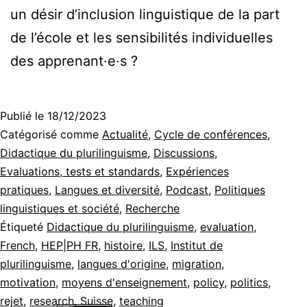
un désir d’inclusion linguistique de la part
de l’école et les sensibilités individuelles
des apprenant·e·s ?
Publié le
18/12/2023
Catégorisé comme
Actualité
,
Cycle de conférences
,
Didactique du plurilinguisme
,
Discussions
,
Evaluations, tests et standards
,
Expériences
pratiques
,
Langues et diversité
,
Podcast
,
Politiques
linguistiques et société
,
Recherche
Étiqueté
Didactique du plurilinguisme
,
evaluation
,
French
,
HEP|PH FR
,
histoire
,
ILS
,
Institut de
plurilinguisme
,
langues d'origine
,
migration
,
motivation
,
moyens d'enseignement
,
policy
,
politics
,
rejet
,
research
,
Suisse
,
teaching