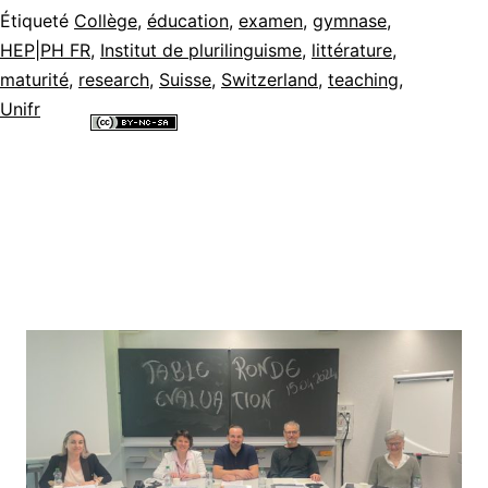
Étiqueté
Collège
,
éducation
,
examen
,
gymnase
,
HEP|PH FR
,
Institut de plurilinguisme
,
littérature
,
maturité
,
research
,
Suisse
,
Switzerland
,
teaching
,
Unifr
Tous les contenus de ce site internet sont mis à disposition selon les
termes de la
Licence Creative Commons Attribution - Pas d’Utilisation
Commerciale - Partage dans les Mêmes Conditions 4.0 International
.