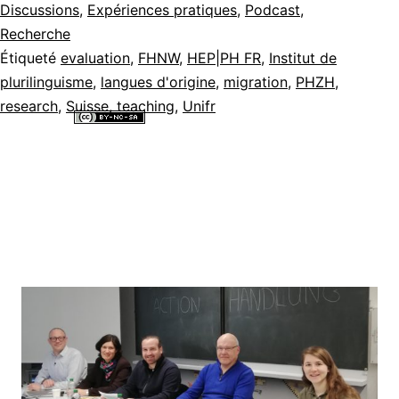
Discussions
,
Expériences pratiques
,
Podcast
,
Recherche
Étiqueté
evaluation
,
FHNW
,
HEP|PH FR
,
Institut de
plurilinguisme
,
langues d'origine
,
migration
,
PHZH
,
research
,
Suisse
,
teaching
,
Unifr
Tous les contenus de ce site internet sont mis à disposition selon les
termes de la
Licence Creative Commons Attribution - Pas d’Utilisation
Commerciale - Partage dans les Mêmes Conditions 4.0 International
.