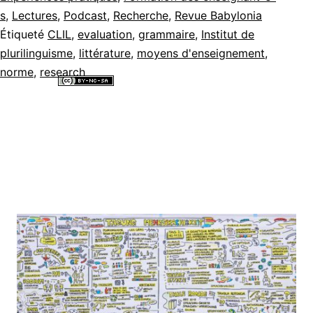
s
,
Lectures
,
Podcast
,
Recherche
,
Revue Babylonia
Étiqueté
CLIL
,
evaluation
,
grammaire
,
Institut de
plurilinguisme
,
littérature
,
moyens d'enseignement
,
norme
,
research
Tous les contenus de ce site internet sont mis à disposition selon les
termes de la
Licence Creative Commons Attribution - Pas d’Utilisation
Commerciale - Partage dans les Mêmes Conditions 4.0 International
.