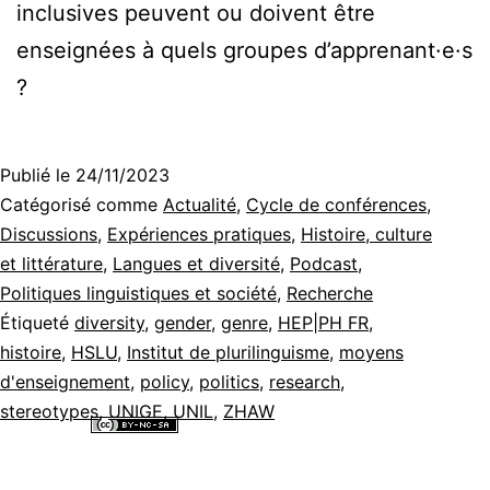
inclusives peuvent ou doivent être
enseignées à quels groupes d’apprenant·e·s
?
Publié le
24/11/2023
Catégorisé comme
Actualité
,
Cycle de conférences
,
Discussions
,
Expériences pratiques
,
Histoire, culture
et littérature
,
Langues et diversité
,
Podcast
,
Politiques linguistiques et société
,
Recherche
Étiqueté
diversity
,
gender
,
genre
,
HEP|PH FR
,
histoire
,
HSLU
,
Institut de plurilinguisme
,
moyens
d'enseignement
,
policy
,
politics
,
research
,
stereotypes
,
UNIGE
,
UNIL
,
ZHAW
Tous les contenus de ce site internet sont mis à disposition selon les
termes de la
Licence Creative Commons Attribution - Pas d’Utilisation
Commerciale - Partage dans les Mêmes Conditions 4.0 International
.