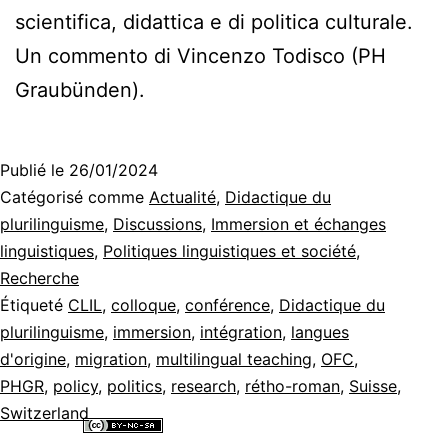
scientifica, didattica e di politica culturale.
Un commento di Vincenzo Todisco (PH
Graubünden).
Publié le
26/01/2024
Catégorisé comme
Actualité
,
Didactique du
plurilinguisme
,
Discussions
,
Immersion et échanges
linguistiques
,
Politiques linguistiques et société
,
Recherche
Étiqueté
CLIL
,
colloque
,
conférence
,
Didactique du
plurilinguisme
,
immersion
,
intégration
,
langues
d'origine
,
migration
,
multilingual teaching
,
OFC
,
PHGR
,
policy
,
politics
,
research
,
rétho-roman
,
Suisse
,
Switzerland
Tous les contenus de ce site internet sont mis à disposition selon les