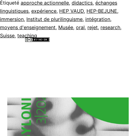
Étiqueté
approche actionnelle
,
didactics
,
échanges
linguistiques
,
expérience
,
HEP VAUD
,
HEP-BEJUNE
,
immersion
,
Institut de plurilinguisme
,
intégration
,
moyens d'enseignement
,
Musée
,
oral
,
rejet
,
research
,
Suisse
,
teaching
Tous les contenus de ce site internet sont mis à disposition selon les
termes de la
Licence Creative Commons Attribution - Pas d’Utilisation
Commerciale - Partage dans les Mêmes Conditions 4.0 International
.