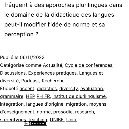
fréquent à des approches plurilingues dans
le domaine de la didactique des langues
peut-il modifier l’idée de norme et sa
perception ?
Publié le
06/11/2023
Catégorisé comme
Actualité
,
Cycle de conférences
,
Discussions
,
Expériences pratiques
,
Langues et
diversité
,
Podcast
,
Recherche
Étiqueté
accent
,
didactics
,
diversity
,
evaluation
,
grammaire
,
HEP|PH FR
,
Institut de plurilinguisme
,
intégration
,
langues d'origine
,
migration
,
moyens
d'enseignement
,
norme
,
prosodie
,
research
,
stereotypes
,
teaching
,
UNIBE
,
Unifr
Tous les contenus de ce site internet sont mis à disposition selon les