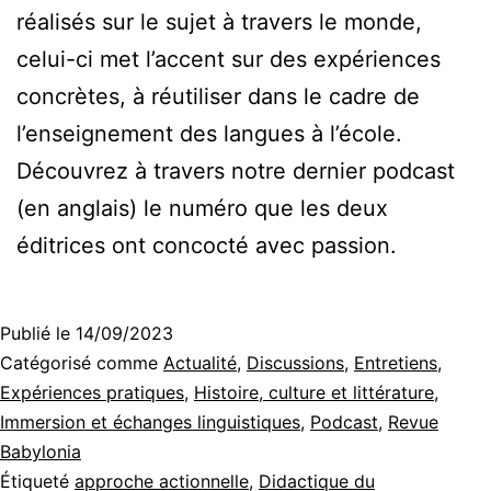
réalisés sur le sujet à travers le monde,
celui-ci met l’accent sur des expériences
concrètes, à réutiliser dans le cadre de
l’enseignement des langues à l’école.
Découvrez à travers notre dernier podcast
(en anglais) le numéro que les deux
éditrices ont concocté avec passion.
Publié le
14/09/2023
Catégorisé comme
Actualité
,
Discussions
,
Entretiens
,
Expériences pratiques
,
Histoire, culture et littérature
,
Immersion et échanges linguistiques
,
Podcast
,
Revue
Babylonia
Étiqueté
approche actionnelle
,
Didactique du